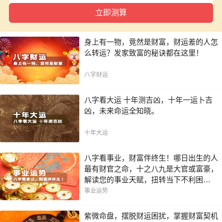
身上有一物，竟然是财富，财运差的人怎
么转运？发家致富的秘诀都在这里！
八字财运
八字看大运 十年测吉凶，十年一运卜吉
凶，未来命运全知晓。
十年大运
八字看事业，财富伴终生！哪日出生的人
最有财官之命，十之八九是大官或富豪，
解读您的事业天赋，扭转当下不利困
局！！
事业运势
紫微命盘，摆脱财运困扰，掌握财富契机