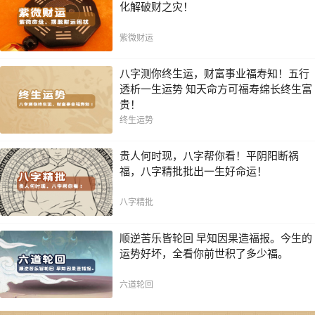
化解破财之灾！
紫微财运
八字测你终生运，财富事业福寿知！五行
透析一生运势 知天命方可福寿绵长终生富
贵！
终生运势
贵人何时现，八字帮你看！平阴阳断祸
福，八字精批批出一生好命运！
八字精批
顺逆苦乐皆轮回 早知因果造福报。今生的
运势好坏，全看你前世积了多少福。
六道轮回