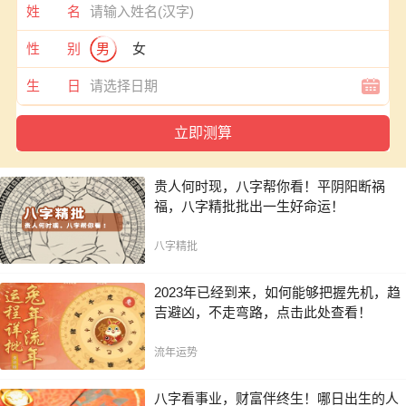
姓 名
性 别
男
女
生 日
贵人何时现，八字帮你看！平阴阳断祸
福，八字精批批出一生好命运！
八字精批
2023年已经到来，如何能够把握先机，趋
吉避凶，不走弯路，点击此处查看！
流年运势
八字看事业，财富伴终生！哪日出生的人