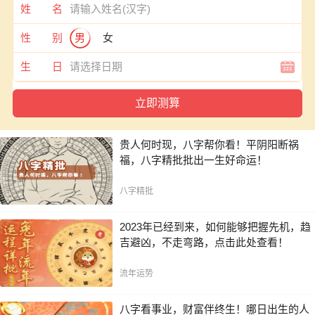
姓 名
性 别
男
女
生 日
贵人何时现，八字帮你看！平阴阳断祸
福，八字精批批出一生好命运！
八字精批
2023年已经到来，如何能够把握先机，趋
吉避凶，不走弯路，点击此处查看！
流年运势
八字看事业，财富伴终生！哪日出生的人