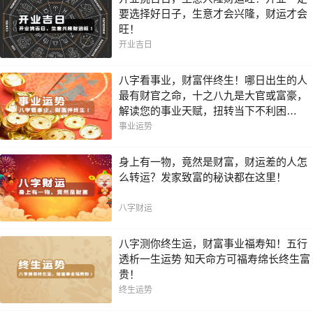
要选择好日子，生意才会兴隆，财运才会
旺！
开业吉日
八字看事业，财富伴终生！哪日出生的人
最有财官之命，十之八九是大官或富豪，
解读您的事业天赋，扭转当下不利困
局！！
事业运势
身上有一物，竟然是财富，财运差的人怎
么转运？发家致富的秘诀都在这里！
八字财运
八字测你终生运，财富事业福寿知！五行
透析一生运势 知天命方可福寿绵长终生富
贵！
终生运势