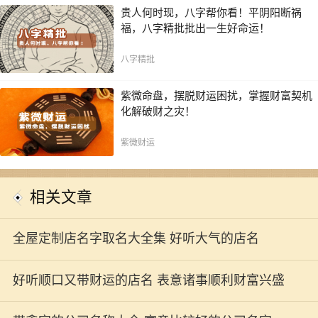
贵人何时现，八字帮你看！平阴阳断祸
福，八字精批批出一生好命运！
八字精批
紫微命盘，摆脱财运困扰，掌握财富契机
化解破财之灾！
紫微财运
相关文章
全屋定制店名字取名大全集 好听大气的店名
好听顺口又带财运的店名 表意诸事顺利财富兴盛