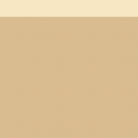
心又满意，更有助于以后的出行顺风又顺水。今日黄历宜忌分析：公历：2
二零二四年五月十五日岁次：甲辰年庚午月乙卯日胎神占方：占碓磨门外正
忌：天火