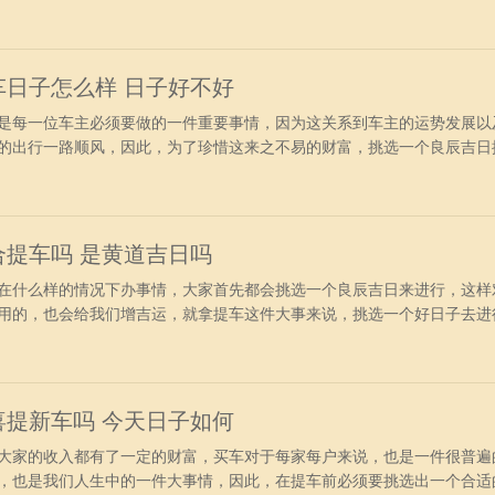
一件非常重要的大事情。今日老黄历查询：公历：2024年6月27日星期
岁次：甲辰年庚午月壬戌日胎神占方：占仓库栖外东南吉神宜趋：玉宇时
天吏大煞三阴
提车日子怎么样 日子好不好
是每一位车主必须要做的一件重要事情，因为这关系到车主的运势发展以
的出行一路顺风，因此，为了珍惜这来之不易的财富，挑选一个良辰吉日
。今日黄历宜忌分析：公历：2024年6月26日星期三农历：二零二四年
辛酉日胎神占方：占厨灶门外东南吉神宜趋：四相王日天德六仪民日阴德
风阳破阴冲宜
适合提车吗 是黄道吉日吗
在什么样的情况下办事情，大家首先都会挑选一个良辰吉日来进行，这样
用的，也会给我们增吉运，就拿提车这件大事来说，挑选一个好日子去进
。今日老黄历查询：公历：2024年6月24日星期一农历：二零二四年五
未日胎神占方：占门厕外正东吉神宜趋：月德宝光临日时德敬安凶神宜忌
人口扫墓鼓
宜喜提新车吗 今天日子如何
大家的收入都有了一定的财富，买车对于每家每户来说，也是一件很普遍
，也是我们人生中的一件大事情，因此，在提车前必须要挑选出一个合适