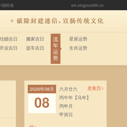
中国民俗
sm.xingzuo360.cn
流
结婚吉日
搬家吉日
星座运势
年
开业吉日
提车吉日
生肖运势
运
势
老黄历
2026年08月
六月廿六
08
丙午年【马年】
丙申月
甲寅日