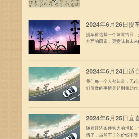
以，选择一个提车的好日子是
历：二零二四年五月廿二日
堂天医凶神宜忌：月煞天牢
2024年6月26日
提车前选择一个黄道吉日，
方面的因素，更意味着未来
车，也是对全家人的一种负责
廿一日岁次：甲辰年庚午月
凶神宜忌：九坎厌对河魁八
2024年6月24日
我们每一个人都知道，无论
们所做的事情是起到相助作
会增助以后的出行更加的安全
九日岁次：甲辰年庚午月己
亡厌对了戾宜：安葬祭祖进
2024年6月25日
随着经济条件实力的增长，
情了，虽然车子的价钱不等