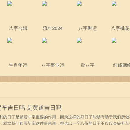
八字合婚
流年2024
八字财运
八字桃花
生肖年运
八字事业运
批八字
红线姻
是提车吉日吗 是黄道吉日吗
利的日子是起着非常重要的作用，因为这样的好日子能够有助于我们所做
，就拿我们购买新车这件事来说，挑选出一个心仪的日子不仅仅会提升车
加的顺畅。今日老黄历查询：公历：2024年6月30日星期日农历：二零