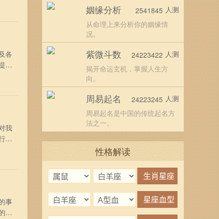
四农
姻缘分析
人测
2541845
阴玉
从命理上来分析你的姻缘情
况。
紫微斗数
及各
人测
24223422
提
揭开命运玄机，掌握人生方
五月
向。
天赦
周易起名
人测
24223245
周易起名是中国的传统起名方
法之一。
对我
行，
月十
性格解读
：往
的事
的日