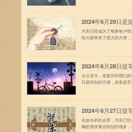
年五月廿五日岁次：甲辰年
德合凶神宜忌：土符月厌天
2024年6月29日
汽车已经成为了每家每户很
给大家带来了很大的方便，
未来的出行吉上加吉。今日黄
次：甲辰年庚午月甲子日胎
复日归忌宜：修坟祈福签约
2024年6月28日
从古至今，老黄历对我们的
日是特别的方便，就拿提车
日子来进行，这样还会增助
28日星期五农历：二零二
四相王日鸣吠对司命凶神宜
2024年6月27日
在如今的社会里，汽车已经
辆的需求量也特别的增多，