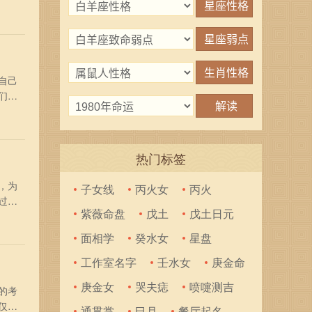
辰年
离天
自己
们在
零二
宜
热门标签
，为
子女线
丙火女
丙火
过，
紫薇命盘
戊土
戊土日元
零二
宜
面相学
癸水女
星盘
工作室名字
壬水女
庚金命
庚金女
哭夫痣
喷嚏测吉
的考
仅仅
通贯掌
巳月
餐厅起名