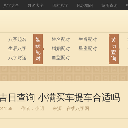
八字大全
姓名大全
四柱八字
风水知识
黄历查询
姻
黄
八字起名
姓名配对
生肖配对
缘
历
生辰八字
婚姻配对
星座配对
配
查
八字财运
血型配对
对
询
提车吉日查询 小满买车提车合适吗
41:59
作者：小明
来源：在线八字网