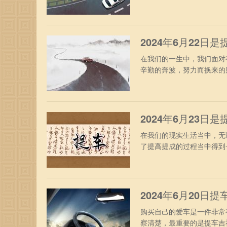
子来进行。今日黄历宜忌分析
庚午月庚申日胎神占方：占
吏阴位了戾阴阳俱错阳破阴
2024年6月22日
在我们的一生中，我们面对
辛勤的奔波，努力而换来的
提车前对于提车的黄道吉日是
四年五月十七日岁次：甲辰
忌：复日小时朱雀游祸死气
2024年6月23日
在我们的现实生活当中，无
了提高提成的过程当中得到
这也是对未来的出行之路起到
四年五月十八日岁次：甲辰
忌：天吏元武宜：乘船开市
2024年6月20日
购买自己的爱车是一件非常
察清楚，最重要的是提车吉