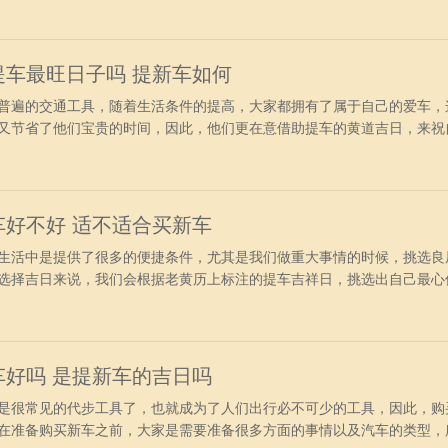
庚午月乙丑日胎神占方：占碓磨厕外东南吉神宜趋：天仓吉期宝光三合鸣
狗宜：捕捉
是提车最旺日子吗 提新车如何
普遍的交通工具，随着生活条件的提高，大家都拥有了属于自己的爱车，
又节省了他们宝贵的时间，因此，他们更在意借助提车的黄道吉日，来祝
历宜忌分析：公历：2024年6月29日星期六农历：二零二四年五月廿四
神占方：占门碓外东南吉神宜趋：益后天仓金堂三合解神天赦凶神宜忌：
经络买房提
提车好不好 适不适合买新车
生活中是提供了很多的便捷条件，尤其是我们做重大事情的时候，挑选良
选择吉日来说，我们会根据老黄历上标注的提车吉祥日，挑选出自己最心
车主未来的生活朝气蓬勃，出行顺利。今日黄历信息详情：公历：2024年
四年五月廿三日岁次：甲辰年庚午月癸亥日胎神占方：占房床外东南吉神宜
忌：月虚土
提车好吗 是提新车的吉日吗
是很常见的代步工具了，也就成为了人们出行必不可少的工具，因此，购
在准备购买新车之前，大家是需要准备很多方面的事情以及汽车的类型，