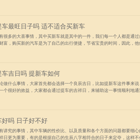
：公历：2024年6月25日星期二农历：二零二四年五月二十日岁次：甲
碓磨炉外东南吉神宜趋：月德天愿相日天德合福生天符凶神宜忌：往亡五
冲宜：入学
是提车最旺日子吗 适不适合买新车
有很多的大喜事情，其中买新车就是其中的一件，我们每一个人都是通过
财富，购买新的汽车是为了自己的出行便捷，节省宝贵的时间，因此，他
特别的重视。今日老黄历查询：公历：2024年6月22日星期六农历：二
年庚午月丁巳日胎神占方：占仓库床外正东吉神宜趋：不将阴德天符凶神
月破宜：移柩
是提车吉日吗 提新车如何
论做什么事情，大家首先都会选择一个良辰吉日，比如提新车这件事来说
一个很好的效益，大家都会通过提车的吉祥日，来辅助这一事情顺利地通
保佑的作用。今日老黄历查询：公历：2024年6月23日星期日农历：二
年庚午月戊午日胎神占方：占房床碓外正东吉神宜趋：六仪三合月空凶神
开张开业针刺
提车好吗 日子好不好
有讲究的事情，其中车辆的性价比、以及质量和各个方面的问题都要细心
祥日更为重要，有的是根据自己的生辰八字相符合的日子来定夺，这样不