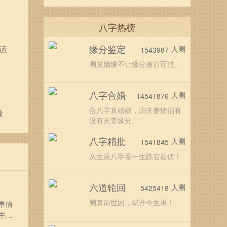
八字热榜
缘分鉴定
运
人测
1543987
测算姻缘不让缘分擦肩而过。
八字合婚
人测
14541876
合八字算婚姻，测夫妻情侣有
缘
没有夫妻缘分。
八字精批
人测
1541845
从生辰八字看一生跌宕起伏！
六道轮回
人测
5425418
测算前世因，揭开今生果！
事情
主的
二四