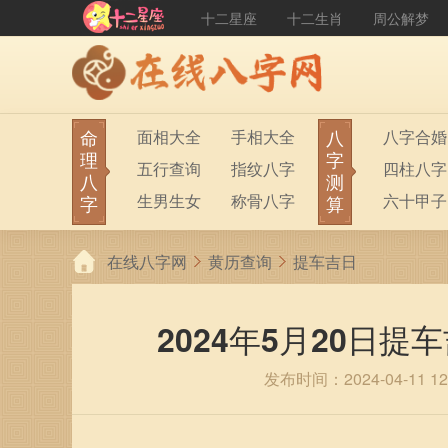
十二星座
十二生肖
周公解梦
命
八
面相大全
手相大全
八字合婚
理
字
五行查询
指纹八字
四柱八字
八
测
生男生女
称骨八字
六十甲子
字
算
在线八字网
黄历查询
提车吉日
2024年5月20日
发布时间：2024-04-11 12: