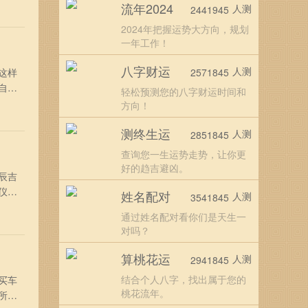
流年2024
人测
2441945
吠月
2024年把握运势大方向，规划
一年工作！
八字财运
人测
这样
2571845
自己
轻松预测您的八字财运时间和
日岁
方向！
四忌
测终生运
人测
2851845
查询您一生运势走势，让你更
好的趋吉避凶。
辰吉
仪的
姓名配对
人测
3541845
6月
通过姓名配对看你们是天生一
趋：
对吗？
算桃花运
人测
2941845
结合个人八字，找出属于您的
买车
桃花流年。
所