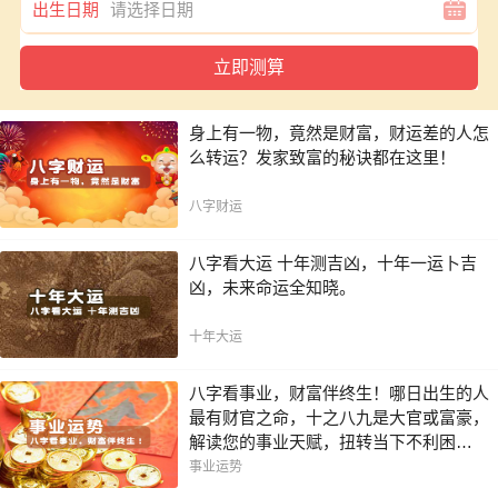
出生日期
身上有一物，竟然是财富，财运差的人怎
么转运？发家致富的秘诀都在这里！
八字财运
八字看大运 十年测吉凶，十年一运卜吉
凶，未来命运全知晓。
十年大运
八字看事业，财富伴终生！哪日出生的人
最有财官之命，十之八九是大官或富豪，
解读您的事业天赋，扭转当下不利困
局！！
事业运势