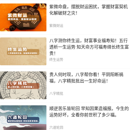
紫微命盘，摆脱财运困扰，掌握财富契机
化解破财之灾！
紫微财运
八字测你终生运，财富事业福寿知！五行
透析一生运势 知天命方可福寿绵长终生富
贵！
终生运势
贵人何时现，八字帮你看！平阴阳断祸
福，八字精批批出一生好命运！
八字精批
顺逆苦乐皆轮回 早知因果造福报。今生的
运势好坏，全看你前世积了多少福。
六道轮回