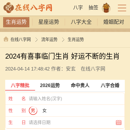
八字
抽签
生肖运势
星座运势
八字大全
婚姻配对
在线八字网
流年运势
生肖运势
2024有喜事临门生肖 好运不断的生肖
2024-04-14 17:48:42 作者：安玄 在线八字网
八字精批
2026运势
命中贵人
八字合婚
姓 名
性 别
男
女
生 日