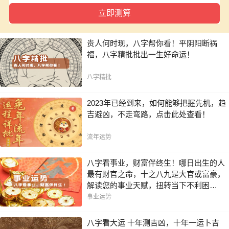
贵人何时现，八字帮你看！平阴阳断祸
福，八字精批批出一生好命运！
八字精批
2023年已经到来，如何能够把握先机，趋
吉避凶，不走弯路，点击此处查看！
流年运势
八字看事业，财富伴终生！哪日出生的人
最有财官之命，十之八九是大官或富豪，
解读您的事业天赋，扭转当下不利困
局！！
事业运势
八字看大运 十年测吉凶，十年一运卜吉