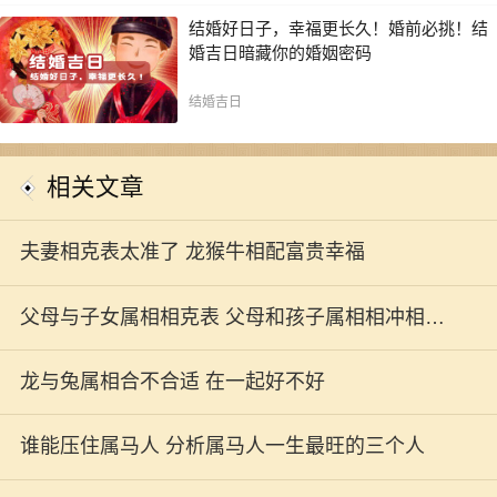
结婚好日子，幸福更长久！婚前必挑！结
婚吉日暗藏你的婚姻密码
结婚吉日
相关文章
夫妻相克表太准了 龙猴牛相配富贵幸福
父母与子女属相相克表 父母和孩子属相相冲相克
关系大全
龙与兔属相合不合适 在一起好不好
谁能压住属马人 分析属马人一生最旺的三个人