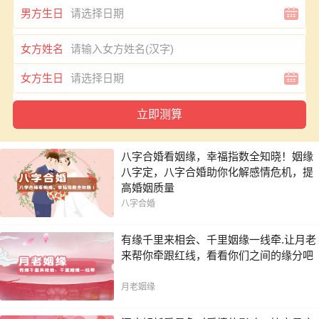
男方生日
女方姓名
女方生日
八字合婚看姻缘，幸福指数全知晓！姻缘
八字定，八字合婚助你化解感情危机，提
高婚姻质量
八字合婚
有缘千里来相会、千里姻缘一线牵.让月老
来帮你牵跟红线，看看你们之间的缘分吧
月老姻缘