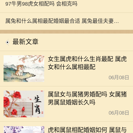
97牛男98虎女相配吗 会相克吗
属兔和什么属相最配婚姻最合适 属兔最佳夫妻属
相婚配大全
最新文章
女生属虎和什么生肖最配 属虎
女和什么属相最配
06月08日
属鼠女与属猪男婚配吗 女属猪
男属鼠婚姻长久吗
06月08日
虎和属鼠相配婚姻如何 属鼠与