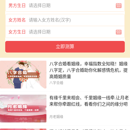
男方生日
女方姓名
女方生日
八字合婚看姻缘，幸福指数全知晓！姻缘
八字定，八字合婚助你化解感情危机，提
高婚姻质量
八字合婚
有缘千里来相会、千里姻缘一线牵.让月老
来帮你牵跟红线，看看你们之间的缘分吧
月老姻缘