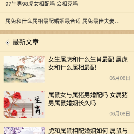
97牛男98虎女相配吗 会相克吗
属兔和什么属相最配婚姻最合适 属兔最佳夫妻属
相婚配大全
最新文章
女生属虎和什么生肖最配 属虎
女和什么属相最配
06月08日
属鼠女与属猪男婚配吗 女属猪
男属鼠婚姻长久吗
06月08日
虎和属鼠相配婚姻如何 属鼠与