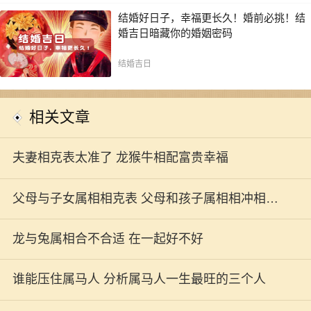
结婚好日子，幸福更长久！婚前必挑！结
婚吉日暗藏你的婚姻密码
结婚吉日
相关文章
夫妻相克表太准了 龙猴牛相配富贵幸福
父母与子女属相相克表 父母和孩子属相相冲相克
关系大全
龙与兔属相合不合适 在一起好不好
谁能压住属马人 分析属马人一生最旺的三个人