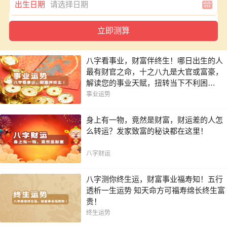
出生日期
八字看事业，财富伴终生！哪日出生的人
最有财官之命，十之八九是大官或富豪，
解读您的事业天赋，扭转当下不利困
局！！
事业运势
身上有一物，竟然是财富，财运差的人怎
么转运？发家致富的秘诀都在这里！
八字财运
八字测你终生运，财富事业福寿知！五行
透析一生运势 知天命方可福寿绵长终生富
贵！
终生运势