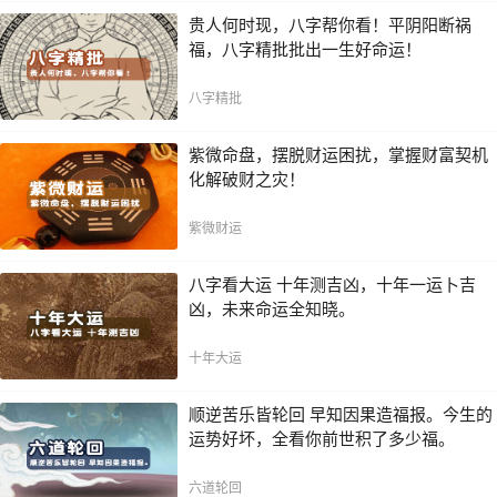
贵人何时现，八字帮你看！平阴阳断祸
福，八字精批批出一生好命运！
八字精批
紫微命盘，摆脱财运困扰，掌握财富契机
化解破财之灾！
紫微财运
八字看大运 十年测吉凶，十年一运卜吉
凶，未来命运全知晓。
十年大运
顺逆苦乐皆轮回 早知因果造福报。今生的
运势好坏，全看你前世积了多少福。
六道轮回