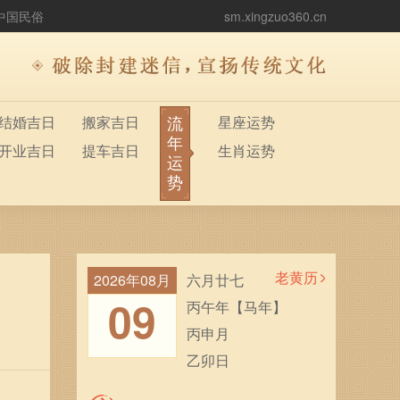
中国民俗
sm.xingzuo360.cn
流
结婚吉日
搬家吉日
星座运势
年
开业吉日
提车吉日
生肖运势
运
势
老黄历
2026年08月
六月廿七
09
丙午年【马年】
丙申月
乙卯日