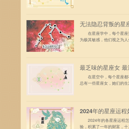
特质而被称为最有灵性的
富贵人，他们受仙界环境影
现市场动态，很快必将完成
无法隐忍背叛的星
在星座学中，每个星座男
为极其敏感，他们视之为人
更是对他们信任和价值观的
应。 这些星座真的无法
人在一起能够感受到双方传
最乏味的星座女 
在星空中，每个星座都有
总有一些星座女，她们的生
伏，不见波澜。她们是那
金牛座：太过死气沉沉 
让旁边的人看了都干着急。
2024年的星座运
2024年的各星座运程怎
验，积累了一年的财富，十二