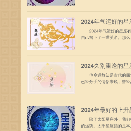
传统的人，认为先成家后立
事操心；为了能够让自己没
2024年气运好的
2024年气运好的星座有
自己留下了一世英名。那么
气运的帮助下，做事能事倍
成为事业的明星。这个星座
在工作中发挥出自己的创造
2024久别重逢的
他乡遇故知是古代的四大
已经分手的情侣来说，曾经
座的角度讲，2024年有
座 2024年久别重逢—
所以如果有一些人因为不得
2024年最好的上
除了太阳星座外，我们每
的运势。太阳星座指的是本