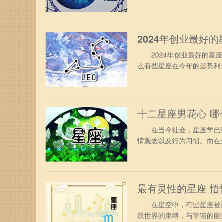
年哪些上升星座的运势好
升白羊座的主要运势集中在
你可以利用自己的创意、人
2024年创业最好
2024年创业最好的星座
么有些星座在今年的运势利
星座有哪些。 2024年
新激情，这将是他们展示领
这一勇气将使他们在市场中
十二星座男花心 
在当今社会，星座学已经
情观念以及行为习惯。而在
接下来，让我们一起探究
心是很柔软的，他们很在乎
论是自然美还是人文美，天
最有灵性的星座 
在星空中，有些星座被认
质世界的束缚，与宇宙的能