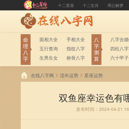
十二星座
十二生肖
周公解梦
命
八
面相大全
手相大全
八字合婚
理
字
五行查询
指纹八字
四柱八字
八
测
生男生女
称骨八字
六十甲子
字
算
在线八字网
流年运势
星座运势
双鱼座幸运色有
发布时间：2024-04-21 16: