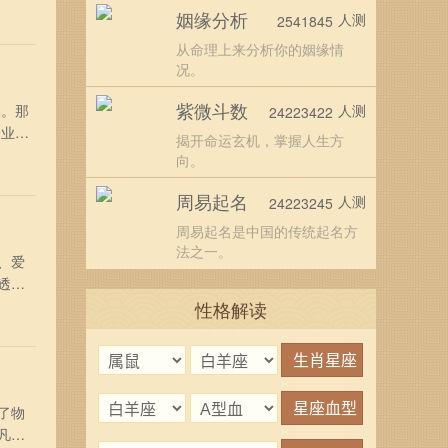
年，上
姻缘分析
人测
2541845
方面，
从命理上来分析你的姻缘情
况。
紫微斗数
本。那
人测
24223422
创业的
揭开命运玄机，掌握人生方
满创
向。
，而
周易起名
人测
24223245
周易起名是中国的传统起名方
法之一。
、爱
透。
座的
性格解读
。无
了物
凡的