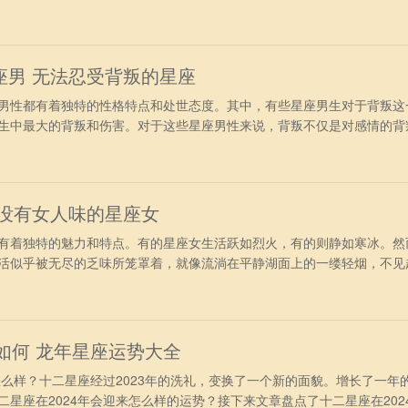
星座。 第一名双鱼座 双鱼座的人是世界上最具灵性的星座，他们天
响，一生聪慧灵巧，智谋出众，才思敏捷，有敏锐的洞察力和知觉力，善
大富，完
座男 无法忍受背叛的星座
性都有着独特的性格特点和处世态度。其中，有些星座男生对于背叛这
生中最大的背叛和伤害。对于这些星座男性来说，背叛不仅是对感情的背
彻底否定。因此，他们在面对背叛时往往无法忍受，会做出各种自我保护
隐忍背叛：狮子座 狮子座的人爱面子，他们对于爱情的追求很简单，
来的爱的
最没有女人味的星座女
着独特的魅力和特点。有的星座女生活跃如烈火，有的则静如寒冰。然
活似乎被无尽的乏味所笼罩着，就像流淌在平静湖面上的一缕轻烟，不见
个群体中最容易被人忽视的，仿佛她们的存在就是为了填补星空中的空
金牛座的人固执保守，而且是很闷骚的人，不管做什么事情，总是拖拖拉
在众人的面
程如何 龙年星座运势大全
么样？十二星座经过2023年的洗礼，变换了一个新的面貌。增长了一年
星座在2024年会迎来怎么样的运势？接下来文章盘点了十二星座在202