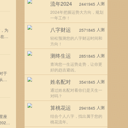
流年2024
人测
2441945
终身大
2024年把握运势大方向，规划
一年工作！
八字财运
人测
世，为
2571845
座在好
轻松预测您的八字财运时间和
年末将
方向！
机会
测终生运
人测
2851845
查询您一生运势走势，让你更
好的趋吉避凶。
对于
从星
姓名配对
人测
3541845
逢的星
通过姓名配对看你们是天生一
出来，
对吗？
算桃花运
人测
2941845
结合个人八字，找出属于您的
星座
桃花流年。
024