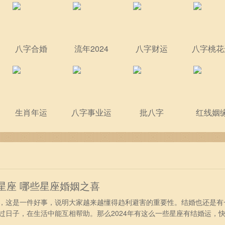
八字合婚
流年2024
八字财运
八字桃花
生肖年运
八字事业运
批八字
红线姻
的星座 哪些星座婚姻之喜
这是一件好事，说明大家越来越懂得趋利避害的重要性。结婚也还是有
过日子，在生活中能互相帮助。那么2024年有这么一些星座有结婚运，
最有结婚运的星座 1、天蝎座——成家立业 2024年天蝎座还是一个