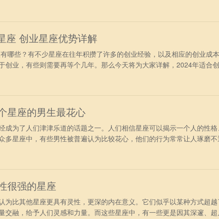
呢？ 2024年最好的上升星座 一、上升白羊——木星照拂 上半
事业方面。受到幸运之星“木星”照拂，事业和正财都会出现吉兆。在事业
脉和
的星座 创业星座优势详解
有哪些？有不少星座在往年积攒了许多的创业经验，以及相应的创业成
于创业，有些则需要再等个几年。那么今天将为大家详解，2024年适合
创业最好的星座 1、白羊座——科技新兴领域 2024年，白羊座将充
导力的时刻。白羊座天生敢于冒险，他们将敢于尝试新的商业理念和项目
脱颖而出。
哪个星座的男生最花心
成为了人们津津乐道的话题之一。人们相信星座可以揭示一个人的性格
众多星座中，有些男性被普遍认为比较花心，他们的行为常常让人琢磨不
一下那些十二星座中，哪些男性的花心程度最为突出。 天秤座 天秤
别人的感受，不愿意去伤害别人，天秤座男人天生就对美有着强烈的追求
秤座的人
悟性很强的星座
为比其他星座更具有灵性，更深的内在意义。它们似乎以某种方式超越
量交融，给予人们灵感和力量。而这些星座中，有一些更是因其深邃、超