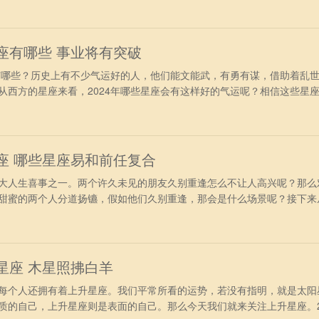
业的固有思想。所以2024年天蝎座想要结婚的想法非常强烈；为自己的
有后顾之忧
星座有哪些 事业将有突破
哪些？历史上有不少气运好的人，他们能文能武，有勇有谋，借助着乱
从西方的星座来看，2024年哪些星座会有这样好的气运呢？相信这些星
功半。 2024年气运好的星座 第一名：狮子座 狮子座在2024
的人天生具备领导能力和魅力，他们会吸引众人的目光。今年，他们将有
力和领导
星座 哪些星座易和前任复合
人生喜事之一。两个许久未见的朋友久别重逢怎么不让人高兴呢？那么
甜蜜的两个人分道扬镳，假如他们久别重逢，那会是什么场景呢？接下来
一些星座可能会有久别重逢的机会，快来看看有没有你吧。 2024久别重
—白羊座 白羊座的人们一旦动了真心，就非常难以从这一段感情中走
已的原因
升星座 木星照拂白羊
个人还拥有着上升星座。我们平常所看的运势，若没有指明，就是太阳
质的自己，上升星座则是表面的自己。那么今天我们就来关注上升星座。2