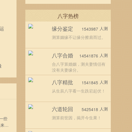
八字热榜
缘分鉴定
运
人测
1543987
测算姻缘不让缘分擦肩而过。
八字合婚
人测
14541876
合八字算婚姻，测夫妻情侣有
缘
没有夫妻缘分。
八字精批
人测
1541845
从生辰八字看一生跌宕起伏！
六道轮回
人测
5425418
测算前世因，揭开今生果！
一些
快来看
相对