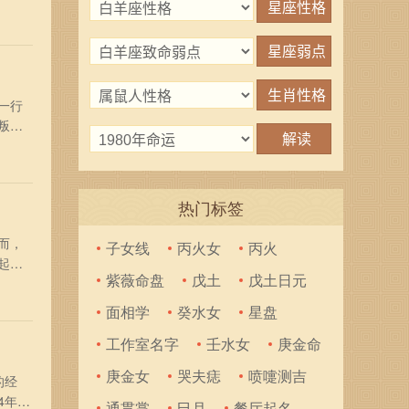
生的
于发
一行
叛，
的反
两个
热门标签
而，
子女线
丙火女
丙火
起
紫薇命盘
戊土
戊土日元
白。
拉，
面相学
癸水女
星盘
工作室名字
壬水女
庚金命
庚金女
哭夫痣
喷嚏测吉
的经
4年的
通贯掌
巳月
餐厅起名