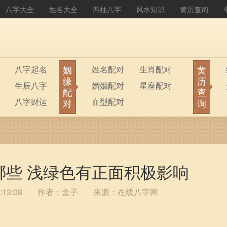
八字大全
姓名大全
四柱八字
风水知识
黄历查询
姻
黄
八字起名
姓名配对
生肖配对
缘
历
生辰八字
婚姻配对
星座配对
配
查
八字财运
血型配对
对
询
哪些 浅绿色有正面积极影响
13:08
作者：盒子
来源：在线八字网