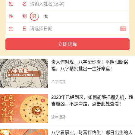
姓 名
性 别
男
女
生 日
贵人何时现，八字帮你看！平阴阳断祸
福，八字精批批出一生好命运！
八字精批
2023年已经到来，如何能够把握先机，趋
吉避凶，不走弯路，点击此处查看！
流年运势
八字看事业，财富伴终生！哪日出生的人