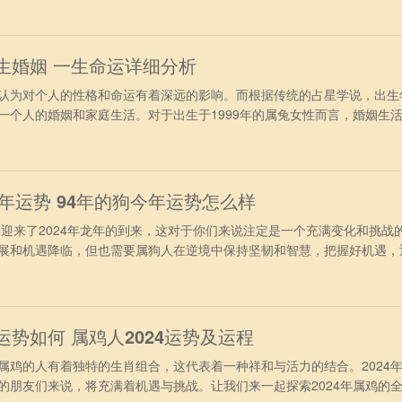
完全可以施展自身才华实现理想。一些重要的项目被委以重任，不仅可以
薪的机
一生婚姻 一生命运详细分析
为对个人的性格和命运有着深远的影响。而根据传统的占星学说，出生
一个人的婚姻和家庭生活。对于出生于1999年的属兔女性而言，婚姻生
她们将如何在婚姻中展现自己的特质，以及会面临怎样的挑战和机遇呢
格详细分析 出生在1990年的属兔人，性格温和，事业有成，天性好静不
失了好机会，
24年运势 94年的狗今年运势怎么样
迎来了2024年龙年的到来，这对于你们来说注定是一个充满变化和挑战
展和机遇降临，但也需要属狗人在逆境中保持坚韧和智慧，把握好机遇，
4年属狗人在2024年间日常生活上需要主动的求变，在易马逊的影响下
寻求好的赚钱机会就会有变动出现。可以申请出差加班，不要待在原先的
展状况不佳，
运势如何 属鸡人2024运势及运程
的人有着独特的生肖组合，这代表着一种祥和与活力的结合。2024
的朋友们来说，将充满着机遇与挑战。让我们来一起探索2024年属鸡的