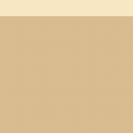
哪两喜吧。 属猴2024年遇两喜 属猴2024年第一喜 第一次喜
现，带来意外的惊喜和好事。这可能是家庭生活中的好消息，比如喜得贵
富。不管