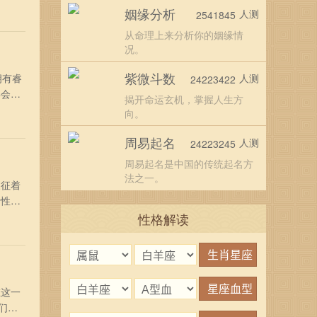
上受到
姻缘分析
人测
2541845
多多观
从命理上来分析你的姻缘情
况。
紫微斗数
拥有睿
人测
24223422
年会为
揭开命运玄机，掌握人生方
说，是
向。
常开
周易起名
人测
24223245
周易起名是中国的传统起名方
法之一。
象征着
活性将
高
性格解读
现出
在这一
们一