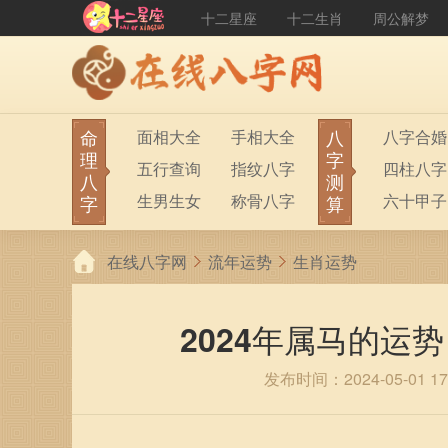
十二星座
十二生肖
周公解梦
命
八
面相大全
手相大全
八字合婚
理
字
五行查询
指纹八字
四柱八字
八
测
生男生女
称骨八字
六十甲子
字
算
在线八字网
流年运势
生肖运势
2024年属马的运势
发布时间：2024-05-01 17: