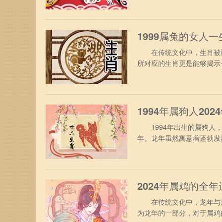
马人不需要为了工作烦忧，
表现，还能争取得到升职加
1999属兔的女人
在传统文化中，生肖被认
所对应的生肖更是能够揭示
是一个备受关注的话题。
一、1999年属兔女人性
动，缺乏思虑决断，致使遗
1994年属狗人20
1994年出生的属狗人，
年。龙年虽然寓意着蓬勃发
挑战。 1、事业运势 9
要愿意尝试你挑战，主动的
或部门，在工作期间可能进
2024年属鸡的全年
在传统文化中，龙年与属鸡
为龙年的一部分，对于属鸡