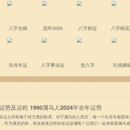
八字合婚
流年2024
八字财运
八字桃花
生肖年运
八字事业运
批八字
红线姻
年运势及运程 1990属马人2024年全年运势
运之间有着千丝万缕的联系。对于属马的人而言，每一个生肖年都意味
4年，作为属龙的你，将会迎来怎样的命运波澜呢？让我们一起来探索属马
年出生属马人2024年事业运势 进入2024年，得到吉星“天解”庇佑，9