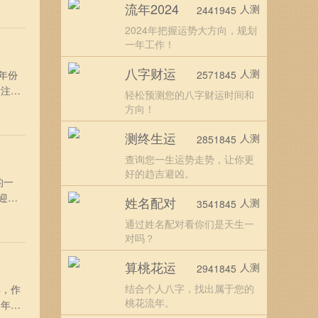
流年2024
人测
2441945
好好
2024年把握运势大方向，规划
一年工作！
八字财运
人测
年份
2571845
活注定
轻松预测您的八字财运时间和
？
方向！
宜好
测终生运
人测
2851845
查询您一生运势走势，让你更
好的趋吉避凶。
的一
迎接
姓名配对
人测
3541845
，只
通过姓名配对看你们是天生一
岗位
对吗？
算桃花运
人测
2941845
结合个人八字，找出属于您的
年，作
桃花流年。
全年运