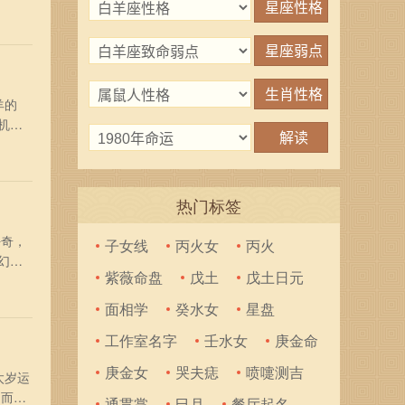
4龙
注意
羊的
机
应对工
到小
热门标签
好奇，
子女线
丙火女
丙火
幻莫
紫薇命盘
戊土
戊土日元
以充
多
面相学
癸水女
星盘
工作室名字
壬水女
庚金命
庚金女
哭夫痣
喷嚏测吉
太岁运
，而且
通贯掌
巳月
餐厅起名