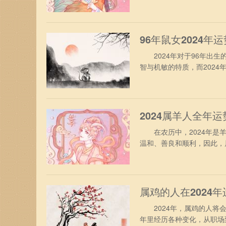
势吧。 属鸡人2024年
合太岁的照拂，财运表现得
察市场环境，千万不要冲动
96年鼠女2024年
2024年对于96年出生
智与机敏的特质，而202
你带来怎样的运势吧。 19
合太岁的年份，综合运势表
心快乐。众所周知，96年
2024属羊人全年运
在农历中，2024年是羊
温和、善良和顺利，因此，
帮助他们度过任何困难。 
度，虽然这期间工作充满了
自我才华，会得到领导的赞
属鸡的人在2024年
2024年，属鸡的人将会
年里经历各种变化，从职场