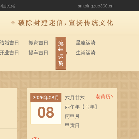
中国民俗
sm.xingzuo360.cn
流
结婚吉日
搬家吉日
星座运势
年
开业吉日
提车吉日
生肖运势
运
势
老黄历
2026年08月
六月廿六
08
丙午年【马年】
丙申月
甲寅日