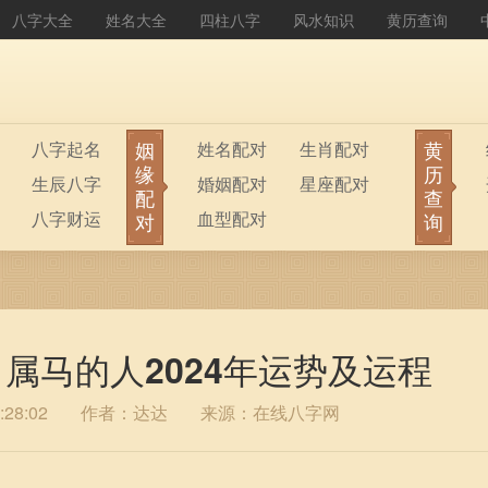
八字大全
姓名大全
四柱八字
风水知识
黄历查询
姻
黄
八字起名
姓名配对
生肖配对
缘
历
生辰八字
婚姻配对
星座配对
配
查
八字财运
血型配对
对
询
 属马的人2024年运势及运程
28:02
作者：达达
来源：在线八字网