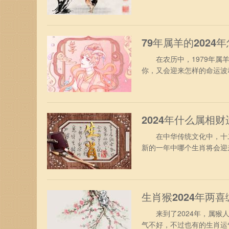
同来探寻，2024年对属鸡
年，属鸡人终于摆脱了兔年
“小耗”凶星，有轻微破财运
79年属羊的2024
在农历中，1979年属羊
你，又会迎来怎样的命运波
遇。 1、事业方面 从事
作与生活中的挑战，在工作
人的妒忌，生活和工作的过
2024年什么属相财
在中华传统文化中，十二生
新的一年中哪个生肖将会迎
测的世界中，探寻财富之源
分借助个人的小聪明和小智
了，加在一起也是相当可观
生肖猴2024年两
来到了2024年，属猴人
气不好，不过也有的生肖运