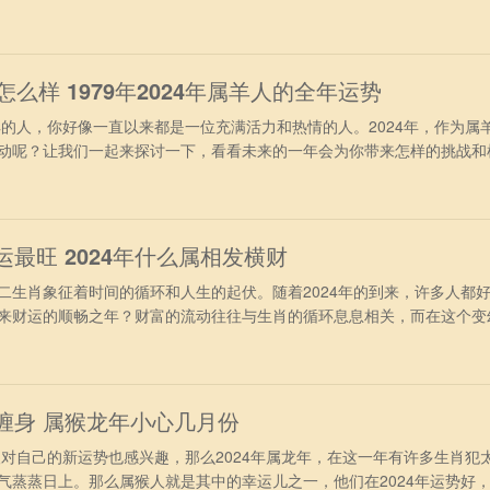
的朋友们到底会有怎样的运势吧。 属鸡人2024年财运运势 进入202
冲太岁的干扰，再加上受到合太岁的照拂，财运表现得非常旺盛。不过要
，投资理
年怎么样 1979年2024年属羊人的全年运势
的人，你好像一直以来都是一位充满活力和热情的人。2024年，作为属
动呢？让我们一起来探讨一下，看看未来的一年会为你带来怎样的挑战和
业运势上看，1979年出生的属羊人，在2024年间会有足够的精力去
中能够稳操胜券，职位上表现的很理想，得到升至加薪的机会，但容易受
程中需要增加历
运最旺 2024年什么属相发横财
肖象征着时间的循环和人生的起伏。随着2024年的到来，许多人都
来财运的顺畅之年？财富的流动往往与生肖的循环息息相关，而在这个变
成为了许多人关注的焦点。 第1名：属鸡人 属鸡人在2024年，可
慧，赚到不少巧钱与轻松钱，虽然每一次得到的金额并不是很多，但次数
的。属鸡人非
喜缠身 属猴龙年小心几月份
对自己的新运势也感兴趣，那么2024年属龙年，在这一年有许多生肖犯
气蒸蒸日上。那么属猴人就是其中的幸运儿之一，他们在2024年运势好