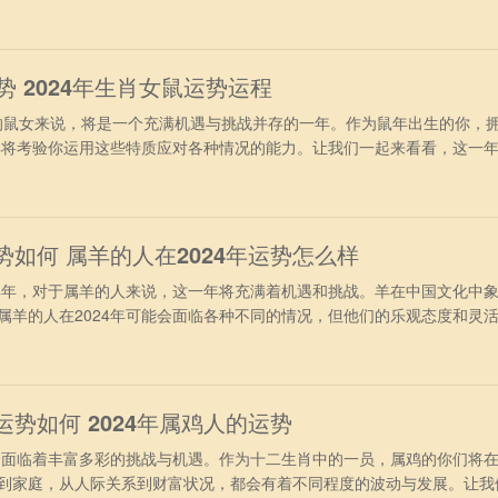
财运运势 进入2024龙年，属鸡人终于摆脱了兔年冲太岁的干扰，再加
非常旺盛。不过要注意“小耗”凶星，有轻微破财运，投资理财之前必须要
行事
运势 2024年生肖女鼠运势运程
的鼠女来说，将是一个充满机遇与挑战并存的一年。作为鼠年出生的你，
4年将考验你运用这些特质应对各种情况的能力。让我们一起来看看，这一
96年出生属鼠女2024年运势 进入2024年，对于1996年属鼠女来
现的非常旺盛，很多方面都可以取得理想之中的好结果，日子也会变得非
属鼠女本身就
势如何 属羊的人在2024年运势怎么样
年，对于属羊的人来说，这一年将充满着机遇和挑战。羊在中国文化中
属羊的人在2024年可能会面临各种不同的情况，但他们的乐观态度和灵
1、事业运势 从事业方面看，属羊人在2024年间的事业会达到新的
挑战，但主羊人员不会轻言放弃，会越战越勇，战胜各种难题，更好的展
赏，成为团队
运势如何 2024年属鸡人的运势
面临着丰富多彩的挑战与机遇。作为十二生肖中的一员，属鸡的你们将
到家庭，从人际关系到财富状况，都会有着不同程度的波动与发展。让我