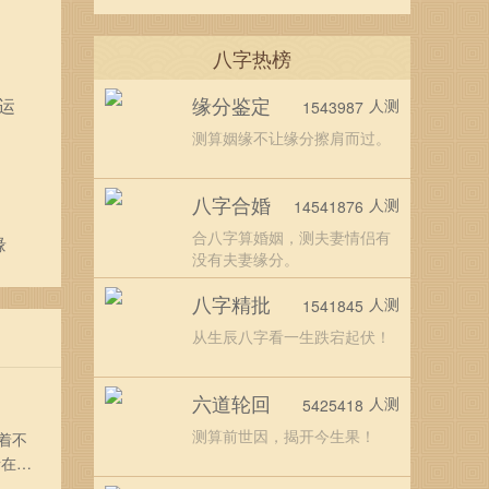
八字热榜
缘分鉴定
运
人测
1543987
测算姻缘不让缘分擦肩而过。
八字合婚
人测
14541876
合八字算婚姻，测夫妻情侣有
缘
没有夫妻缘分。
八字精批
人测
1541845
从生辰八字看一生跌宕起伏！
六道轮回
人测
5425418
测算前世因，揭开今生果！
着不
者在龙
0年属