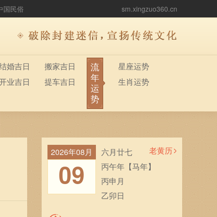
中国民俗
sm.xingzuo360.cn
流
结婚吉日
搬家吉日
星座运势
年
开业吉日
提车吉日
生肖运势
运
势
老黄历
2026年08月
六月廿七
09
丙午年【马年】
丙申月
乙卯日