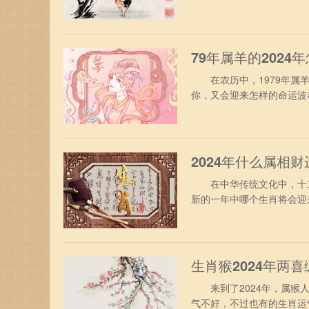
同来探寻，2024年对属鸡
年，属鸡人终于摆脱了兔年
“小耗”凶星，有轻微破财运
79年属羊的2024
在农历中，1979年属羊
你，又会迎来怎样的命运波
遇。 1、事业方面 从事
作与生活中的挑战，在工作
人的妒忌，生活和工作的过
2024年什么属相财
在中华传统文化中，十二生
新的一年中哪个生肖将会迎
测的世界中，探寻财富之源
分借助个人的小聪明和小智
了，加在一起也是相当可观
生肖猴2024年两
来到了2024年，属猴人
气不好，不过也有的生肖运