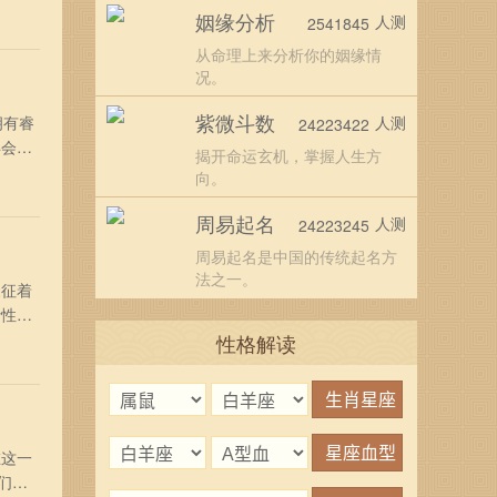
上受到
姻缘分析
人测
2541845
多多观
从命理上来分析你的姻缘情
况。
紫微斗数
拥有睿
人测
24223422
年会为
揭开命运玄机，掌握人生方
说，是
向。
常开
周易起名
人测
24223245
周易起名是中国的传统起名方
法之一。
象征着
活性将
高
性格解读
现出
在这一
们一