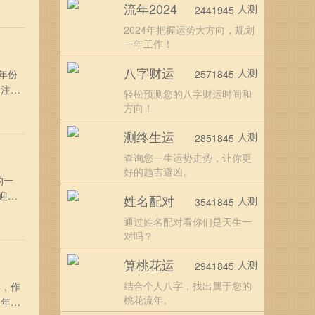
流年2024
人测
2441945
好好
2024年把握运势大方向，规划
一年工作！
八字财运
人测
年份
2571845
活注定
轻松预测您的八字财运时间和
？
方向！
宜好
测终生运
人测
2851845
查询您一生运势走势，让你更
好的趋吉避凶。
的一
迎接
姓名配对
人测
3541845
，只
通过姓名配对看你们是天生一
岗位
对吗？
算桃花运
人测
2941845
结合个人八字，找出属于您的
年，作
桃花流年。
全年运