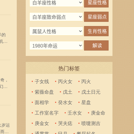
4龙
注意
羊的
机
应对工
到小
热门标签
好奇，
子女线
丙火女
丙火
幻莫
紫薇命盘
戊土
戊土日元
以充
多
面相学
癸水女
星盘
工作室名字
壬水女
庚金命
庚金女
哭夫痣
喷嚏测吉
太岁运
，而且
通贯掌
巳月
餐厅起名