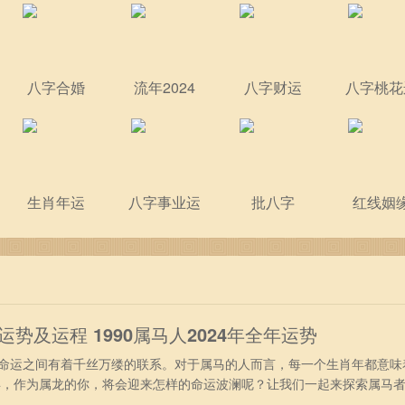
八字合婚
流年2024
八字财运
八字桃花
生肖年运
八字事业运
批八字
红线姻
年运势及运程 1990属马人2024年全年运势
运之间有着千丝万缕的联系。对于属马的人而言，每一个生肖年都意味
4年，作为属龙的你，将会迎来怎样的命运波澜呢？让我们一起来探索属马
年出生属马人2024年事业运势 进入2024年，得到吉星“天解”庇佑，9