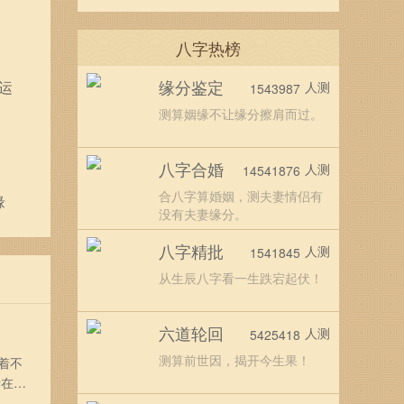
八字热榜
缘分鉴定
运
人测
1543987
测算姻缘不让缘分擦肩而过。
八字合婚
人测
14541876
合八字算婚姻，测夫妻情侣有
缘
没有夫妻缘分。
八字精批
人测
1541845
从生辰八字看一生跌宕起伏！
六道轮回
人测
5425418
测算前世因，揭开今生果！
着不
者在龙
0年属