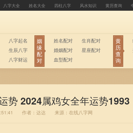
八字大全
姓名大全
四柱八字
风水知识
黄历查询
姻
黄
八字起名
姓名配对
生肖配对
缘
历
生辰八字
婚姻配对
星座配对
配
查
八字财运
血型配对
对
询
年运势 2024属鸡女全年运势1993
51:41
作者：达达
来源：在线八字网