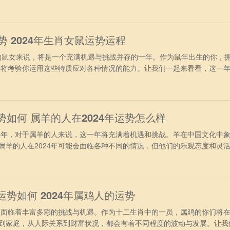
财运运势 进入2024龙年，属鸡人终于摆脱了兔年冲太岁的干扰，再加
非常旺盛。不过要注意“小耗”凶星，有轻微破财运，投资理财之前必须要
行事
运势 2024年生肖女鼠运势运程
的鼠女来说，将是一个充满机遇与挑战并存的一年。作为鼠年出生的你，
4年将考验你运用这些特质应对各种情况的能力。让我们一起来看看，这一
96年出生属鼠女2024年运势 进入2024年，对于1996年属鼠女来
现的非常旺盛，很多方面都可以取得理想之中的好结果，日子也会变得非
属鼠女本身就
势如何 属羊的人在2024年运势怎么样
年，对于属羊的人来说，这一年将充满着机遇和挑战。羊在中国文化中
属羊的人在2024年可能会面临各种不同的情况，但他们的乐观态度和灵
1、事业运势 从事业方面看，属羊人在2024年间的事业会达到新的
挑战，但主羊人员不会轻言放弃，会越战越勇，战胜各种难题，更好的展
赏，成为团队
运势如何 2024年属鸡人的运势
面临着丰富多彩的挑战与机遇。作为十二生肖中的一员，属鸡的你们将
到家庭，从人际关系到财富状况，都会有着不同程度的波动与发展。让我