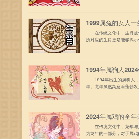
马人不需要为了工作烦忧，
表现，还能争取得到升职加
1999属兔的女人
在传统文化中，生肖被认
所对应的生肖更是能够揭示
是一个备受关注的话题。
一、1999年属兔女人性
动，缺乏思虑决断，致使遗
1994年属狗人20
1994年出生的属狗人，
年。龙年虽然寓意着蓬勃发
挑战。 1、事业运势 9
要愿意尝试你挑战，主动的
或部门，在工作期间可能进
2024年属鸡的全年
在传统文化中，龙年与属鸡
为龙年的一部分，对于属鸡