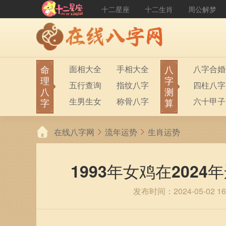
十二星座
十二生肖
周公解梦
命
八
面相大全
手相大全
八字合婚
理
字
五行查询
指纹八字
四柱八字
八
测
生男生女
称骨八字
六十甲子
字
算
在线八字网
流年运势
生肖运势
1993年女鸡在2024
发布时间：2024-05-02 16: