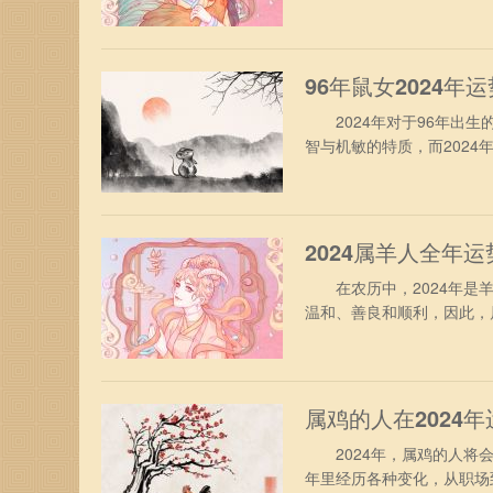
势吧。 属鸡人2024年
合太岁的照拂，财运表现得
察市场环境，千万不要冲动
96年鼠女2024年
2024年对于96年出生
智与机敏的特质，而202
你带来怎样的运势吧。 19
合太岁的年份，综合运势表
心快乐。众所周知，96年
2024属羊人全年运
在农历中，2024年是羊
温和、善良和顺利，因此，
帮助他们度过任何困难。 
度，虽然这期间工作充满了
自我才华，会得到领导的赞
属鸡的人在2024年
2024年，属鸡的人将会
年里经历各种变化，从职场