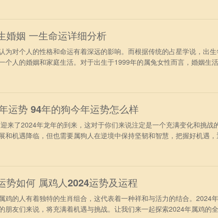
完全可以施展自身才华实现理想。一些重要的项目被委以重任，不仅可以
薪的机
一生婚姻 一生命运详细分析
为对个人的性格和命运有着深远的影响。而根据传统的占星学说，出生
一个人的婚姻和家庭生活。对于出生于1999年的属兔女性而言，婚姻生
她们将如何在婚姻中展现自己的特质，以及会面临怎样的挑战和机遇呢
格详细分析 出生在1990年的属兔人，性格温和，事业有成，天性好静不
失了好机会，
24年运势 94年的狗今年运势怎么样
迎来了2024年龙年的到来，这对于你们来说注定是一个充满变化和挑战
展和机遇降临，但也需要属狗人在逆境中保持坚韧和智慧，把握好机遇，
4年属狗人在2024年间日常生活上需要主动的求变，在易马逊的影响下
寻求好的赚钱机会就会有变动出现。可以申请出差加班，不要待在原先的
展状况不佳，
运势如何 属鸡人2024运势及运程
的人有着独特的生肖组合，这代表着一种祥和与活力的结合。2024
的朋友们来说，将充满着机遇与挑战。让我们来一起探索2024年属鸡的