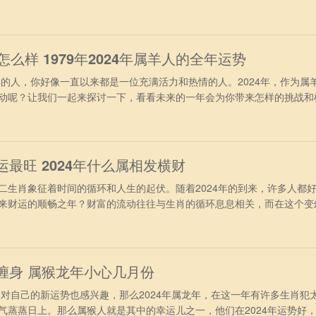
的朋友们到底会有怎样的运势吧。 属鸡人2024年财运运势 进入202
冲太岁的干扰，再加上受到合太岁的照拂，财运表现得非常旺盛。不过要
，投资理
年怎么样 1979年2024年属羊人的全年运势
的人，你好像一直以来都是一位充满活力和热情的人。2024年，作为属
动呢？让我们一起来探讨一下，看看未来的一年会为你带来怎样的挑战和
业运势上看，1979年出生的属羊人，在2024年间会有足够的精力去
中能够稳操胜券，职位上表现的很理想，得到升至加薪的机会，但容易受
程中需要增加历
运最旺 2024年什么属相发横财
肖象征着时间的循环和人生的起伏。随着2024年的到来，许多人都
来财运的顺畅之年？财富的流动往往与生肖的循环息息相关，而在这个变
成为了许多人关注的焦点。 第1名：属鸡人 属鸡人在2024年，可
慧，赚到不少巧钱与轻松钱，虽然每一次得到的金额并不是很多，但次数
的。属鸡人非
喜缠身 属猴龙年小心几月份
对自己的新运势也感兴趣，那么2024年属龙年，在这一年有许多生肖犯
气蒸蒸日上。那么属猴人就是其中的幸运儿之一，他们在2024年运势好