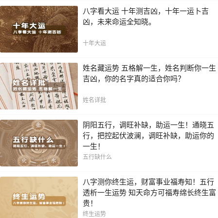
八字看大运 十年测吉凶，十年一运卜吉
凶，未来命运全知晓。
十年大运
姓名藏运势 五格解一生，姓名判断你一生
吉凶，你的名字真的适合你吗？
姓名详批
阴阳五行，调旺补缺，助运一生！通晓五
行，把控起伏波澜，调旺补缺，助运你的
一生！
五行缺什么
八字测你终生运，财富事业福寿知！五行
透析一生运势 知天命方可福寿绵长终生富
贵！
终生运势