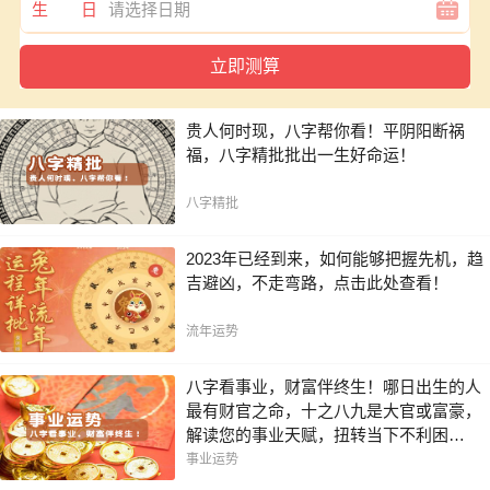
生 日
贵人何时现，八字帮你看！平阴阳断祸
福，八字精批批出一生好命运！
八字精批
2023年已经到来，如何能够把握先机，趋
吉避凶，不走弯路，点击此处查看！
流年运势
八字看事业，财富伴终生！哪日出生的人
最有财官之命，十之八九是大官或富豪，
解读您的事业天赋，扭转当下不利困
局！！
事业运势