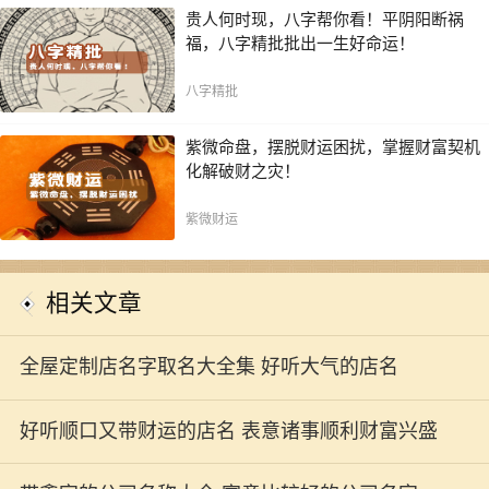
贵人何时现，八字帮你看！平阴阳断祸
福，八字精批批出一生好命运！
八字精批
紫微命盘，摆脱财运困扰，掌握财富契机
化解破财之灾！
紫微财运
相关文章
全屋定制店名字取名大全集 好听大气的店名
好听顺口又带财运的店名 表意诸事顺利财富兴盛