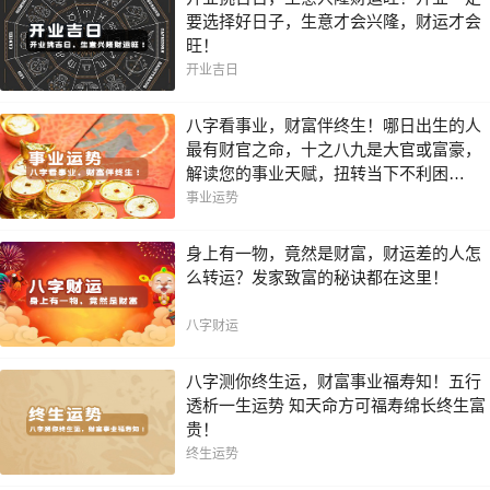
要选择好日子，生意才会兴隆，财运才会
旺！
开业吉日
八字看事业，财富伴终生！哪日出生的人
最有财官之命，十之八九是大官或富豪，
解读您的事业天赋，扭转当下不利困
局！！
事业运势
身上有一物，竟然是财富，财运差的人怎
么转运？发家致富的秘诀都在这里！
八字财运
八字测你终生运，财富事业福寿知！五行
透析一生运势 知天命方可福寿绵长终生富
贵！
终生运势