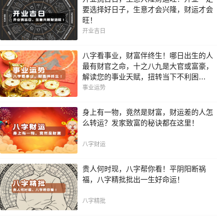
要选择好日子，生意才会兴隆，财运才会
旺！
开业吉日
八字看事业，财富伴终生！哪日出生的人
最有财官之命，十之八九是大官或富豪，
解读您的事业天赋，扭转当下不利困
局！！
事业运势
身上有一物，竟然是财富，财运差的人怎
么转运？发家致富的秘诀都在这里！
八字财运
贵人何时现，八字帮你看！平阴阳断祸
福，八字精批批出一生好命运！
八字精批