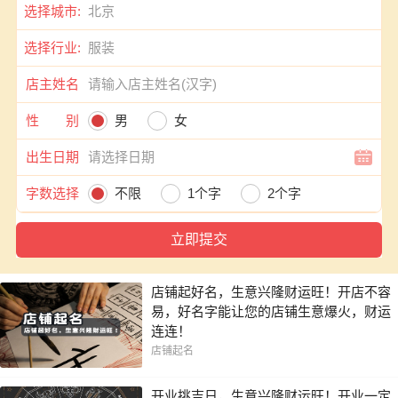
选择城市:
选择行业:
店主姓名
性 别
男
女
出生日期
字数选择
不限
1个字
2个字
店铺起好名，生意兴隆财运旺！开店不容
易，好名字能让您的店铺生意爆火，财运
连连！
店铺起名
开业挑吉日，生意兴隆财运旺！开业一定