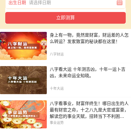
出生日期
身上有一物，竟然是财富，财运差的人怎
么转运？发家致富的秘诀都在这里！
八字财运
八字看大运 十年测吉凶，十年一运卜吉
凶，未来命运全知晓。
十年大运
八字看事业，财富伴终生！哪日出生的人
最有财官之命，十之八九是大官或富豪，
解读您的事业天赋，扭转当下不利困
局！！
事业运势