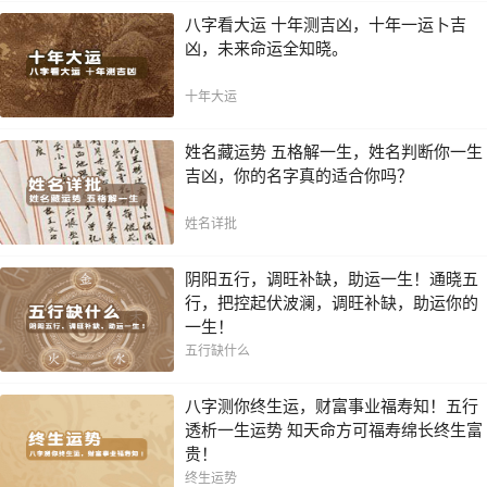
八字看大运 十年测吉凶，十年一运卜吉
凶，未来命运全知晓。
十年大运
姓名藏运势 五格解一生，姓名判断你一生
吉凶，你的名字真的适合你吗？
姓名详批
阴阳五行，调旺补缺，助运一生！通晓五
行，把控起伏波澜，调旺补缺，助运你的
一生！
五行缺什么
八字测你终生运，财富事业福寿知！五行
透析一生运势 知天命方可福寿绵长终生富
贵！
终生运势