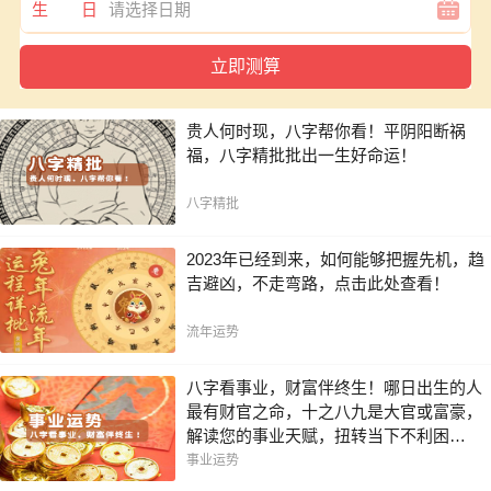
生 日
贵人何时现，八字帮你看！平阴阳断祸
福，八字精批批出一生好命运！
八字精批
2023年已经到来，如何能够把握先机，趋
吉避凶，不走弯路，点击此处查看！
流年运势
八字看事业，财富伴终生！哪日出生的人
最有财官之命，十之八九是大官或富豪，
解读您的事业天赋，扭转当下不利困
局！！
事业运势