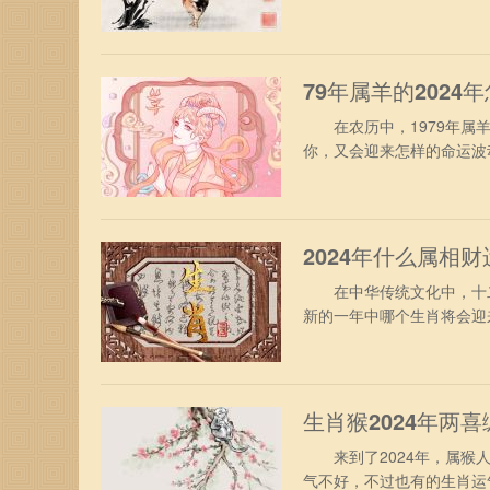
同来探寻，2024年对属鸡
年，属鸡人终于摆脱了兔年
“小耗”凶星，有轻微破财运
79年属羊的2024
在农历中，1979年属羊
你，又会迎来怎样的命运波
遇。 1、事业方面 从事
作与生活中的挑战，在工作
人的妒忌，生活和工作的过
2024年什么属相财
在中华传统文化中，十二生
新的一年中哪个生肖将会迎
测的世界中，探寻财富之源
分借助个人的小聪明和小智
了，加在一起也是相当可观
生肖猴2024年两
来到了2024年，属猴人
气不好，不过也有的生肖运