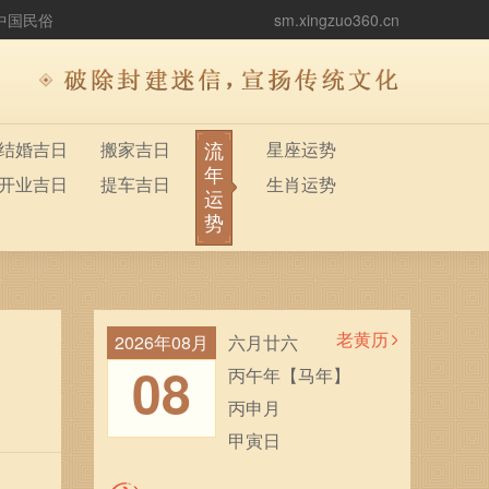
中国民俗
sm.xingzuo360.cn
流
结婚吉日
搬家吉日
星座运势
年
开业吉日
提车吉日
生肖运势
运
势
老黄历
2026年08月
六月廿六
08
丙午年【马年】
丙申月
甲寅日