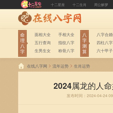
十二星座
十二生肖
周公解梦
命
八
面相大全
手相大全
八字合婚
理
字
五行查询
指纹八字
四柱八字
八
测
生男生女
称骨八字
六十甲子
字
算
在线八字网
流年运势
生肖运势
2024属龙的人命
发布时间：2024-04-24 09: