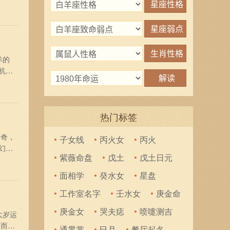
4龙
注意
羊的
机
应对工
到小
热门标签
好奇，
子女线
丙火女
丙火
幻莫
紫薇命盘
戊土
戊土日元
以充
多
面相学
癸水女
星盘
工作室名字
壬水女
庚金命
庚金女
哭夫痣
喷嚏测吉
太岁运
，而且
通贯掌
巳月
餐厅起名