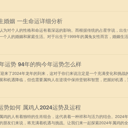
完全可以施展自身才华实现理想。一些重要的项目被委以重任，不仅可以
薪的机
一生婚姻 一生命运详细分析
为对个人的性格和命运有着深远的影响。而根据传统的占星学说，出生
一个人的婚姻和家庭生活。对于出生于1999年的属兔女性而言，婚姻生
她们将如何在婚姻中展现自己的特质，以及会面临怎样的挑战和机遇呢
格详细分析 出生在1990年的属兔人，性格温和，事业有成，天性好静不
失了好机会，
24年运势 94年的狗今年运势怎么样
迎来了2024年龙年的到来，这对于你们来说注定是一个充满变化和挑战
展和机遇降临，但也需要属狗人在逆境中保持坚韧和智慧，把握好机遇，
4年属狗人在2024年间日常生活上需要主动的求变，在易马逊的影响下
寻求好的赚钱机会就会有变动出现。可以申请出差加班，不要待在原先的
展状况不佳，
运势如何 属鸡人2024运势及运程
的人有着独特的生肖组合，这代表着一种祥和与活力的结合。2024
的朋友们来说，将充满着机遇与挑战。让我们来一起探索2024年属鸡的