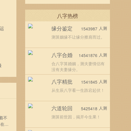
八字热榜
缘分鉴定
运
人测
1543987
测算姻缘不让缘分擦肩而过。
八字合婚
人测
14541876
合八字算婚姻，测夫妻情侣有
缘
没有夫妻缘分。
八字精批
人测
1541845
从生辰八字看一生跌宕起伏！
六道轮回
人测
5425418
测算前世因，揭开今生果！
着不
者在龙
0年属