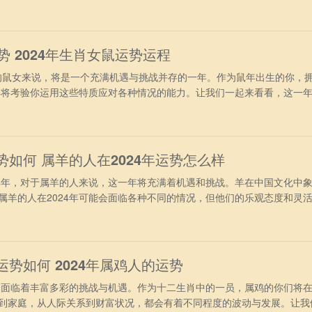
财运运势 进入2024龙年，属鸡人终于摆脱了兔年冲太岁的干扰，再加
非常旺盛。不过要注意“小耗”凶星，有轻微破财运，投资理财之前必须要
行事
运势 2024年生肖女鼠运势运程
的鼠女来说，将是一个充满机遇与挑战并存的一年。作为鼠年出生的你，
4年将考验你运用这些特质应对各种情况的能力。让我们一起来看看，这一
96年出生属鼠女2024年运势 进入2024年，对于1996年属鼠女来
现的非常旺盛，很多方面都可以取得理想之中的好结果，日子也会变得非
属鼠女本身就
势如何 属羊的人在2024年运势怎么样
年，对于属羊的人来说，这一年将充满着机遇和挑战。羊在中国文化中
属羊的人在2024年可能会面临各种不同的情况，但他们的乐观态度和灵
1、事业运势 从事业方面看，属羊人在2024年间的事业会达到新的
挑战，但主羊人员不会轻言放弃，会越战越勇，战胜各种难题，更好的展
赏，成为团队
运势如何 2024年属鸡人的运势
面临着丰富多彩的挑战与机遇。作为十二生肖中的一员，属鸡的你们将
到家庭，从人际关系到财富状况，都会有着不同程度的波动与发展。让我