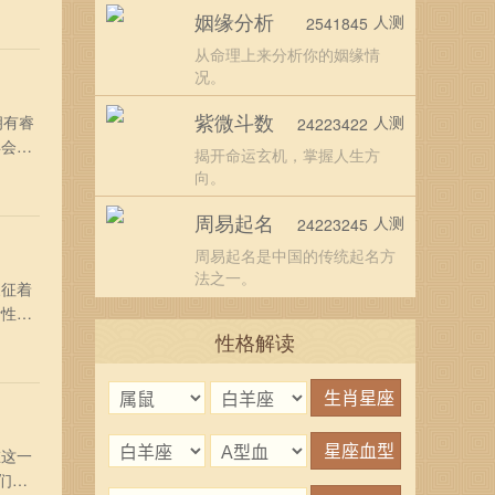
上受到
姻缘分析
人测
2541845
多多观
从命理上来分析你的姻缘情
况。
紫微斗数
拥有睿
人测
24223422
年会为
揭开命运玄机，掌握人生方
说，是
向。
常开
周易起名
人测
24223245
周易起名是中国的传统起名方
法之一。
象征着
活性将
高
性格解读
现出
在这一
们一