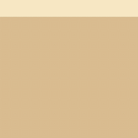
哪两喜吧。 属猴2024年遇两喜 属猴2024年第一喜 第一次喜
现，带来意外的惊喜和好事。这可能是家庭生活中的好消息，比如喜得贵
富。不管