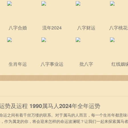
八字合婚
流年2024
八字财运
八字桃花
生肖年运
八字事业运
批八字
红线姻
年运势及运程 1990属马人2024年全年运势
运之间有着千丝万缕的联系。对于属马的人而言，每一个生肖年都意味
4年，作为属龙的你，将会迎来怎样的命运波澜呢？让我们一起来探索属马
年出生属马人2024年事业运势 进入2024年，得到吉星“天解”庇佑，9