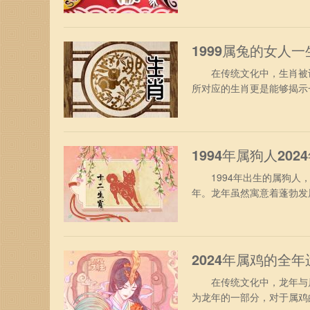
马人不需要为了工作烦忧，
表现，还能争取得到升职加
1999属兔的女人
在传统文化中，生肖被认
所对应的生肖更是能够揭示
是一个备受关注的话题。
一、1999年属兔女人性
动，缺乏思虑决断，致使遗
1994年属狗人20
1994年出生的属狗人，
年。龙年虽然寓意着蓬勃发
挑战。 1、事业运势 9
要愿意尝试你挑战，主动的
或部门，在工作期间可能进
2024年属鸡的全年
在传统文化中，龙年与属鸡
为龙年的一部分，对于属鸡