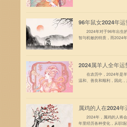
势吧。 属鸡人2024年
合太岁的照拂，财运表现得
察市场环境，千万不要冲动
96年鼠女2024年
2024年对于96年出生
智与机敏的特质，而202
你带来怎样的运势吧。 19
合太岁的年份，综合运势表
心快乐。众所周知，96年
2024属羊人全年运
在农历中，2024年是羊
温和、善良和顺利，因此，
帮助他们度过任何困难。 
度，虽然这期间工作充满了
自我才华，会得到领导的赞
属鸡的人在2024年
2024年，属鸡的人将会
年里经历各种变化，从职场