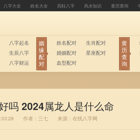
八字大全
姓名大全
四柱八字
风水知识
黄历查询
姻
黄
八字起名
姓名配对
生肖配对
缘
历
生辰八字
婚姻配对
星座配对
配
查
八字财运
血型配对
对
询
好吗 2024属龙人是什么命
33:28
作者：三七
来源：在线八字网