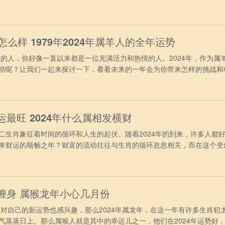
的朋友们到底会有怎样的运势吧。 属鸡人2024年财运运势 进入202
冲太岁的干扰，再加上受到合太岁的照拂，财运表现得非常旺盛。不过要
，投资理
年怎么样 1979年2024年属羊人的全年运势
的人，你好像一直以来都是一位充满活力和热情的人。2024年，作为属
动呢？让我们一起来探讨一下，看看未来的一年会为你带来怎样的挑战和
业运势上看，1979年出生的属羊人，在2024年间会有足够的精力去
中能够稳操胜券，职位上表现的很理想，得到升至加薪的机会，但容易受
程中需要增加历
运最旺 2024年什么属相发横财
肖象征着时间的循环和人生的起伏。随着2024年的到来，许多人都
来财运的顺畅之年？财富的流动往往与生肖的循环息息相关，而在这个变
成为了许多人关注的焦点。 第1名：属鸡人 属鸡人在2024年，可
慧，赚到不少巧钱与轻松钱，虽然每一次得到的金额并不是很多，但次数
的。属鸡人非
喜缠身 属猴龙年小心几月份
对自己的新运势也感兴趣，那么2024年属龙年，在这一年有许多生肖犯
气蒸蒸日上。那么属猴人就是其中的幸运儿之一，他们在2024年运势好