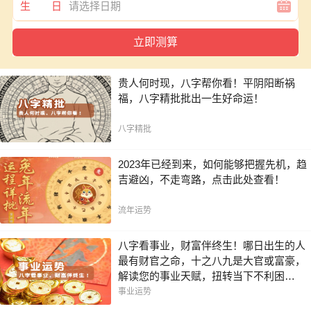
生 日
贵人何时现，八字帮你看！平阴阳断祸
福，八字精批批出一生好命运！
八字精批
2023年已经到来，如何能够把握先机，趋
吉避凶，不走弯路，点击此处查看！
流年运势
八字看事业，财富伴终生！哪日出生的人
最有财官之命，十之八九是大官或富豪，
解读您的事业天赋，扭转当下不利困
局！！
事业运势