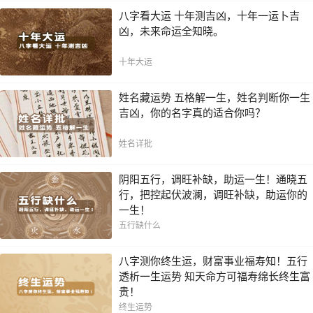
八字看大运 十年测吉凶，十年一运卜吉
凶，未来命运全知晓。
十年大运
姓名藏运势 五格解一生，姓名判断你一生
吉凶，你的名字真的适合你吗？
姓名详批
阴阳五行，调旺补缺，助运一生！通晓五
行，把控起伏波澜，调旺补缺，助运你的
一生！
五行缺什么
八字测你终生运，财富事业福寿知！五行
透析一生运势 知天命方可福寿绵长终生富
贵！
终生运势