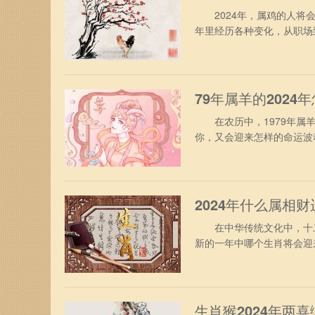
2024年，属鸡的人将会
年里经历各种变化，从职场
同来探寻，2024年对属鸡
年，属鸡人终于摆脱了兔年
“小耗”凶星，有轻微破财运
79年属羊的2024
在农历中，1979年属羊
你，又会迎来怎样的命运波
遇。 1、事业方面 从事
作与生活中的挑战，在工作
人的妒忌，生活和工作的过
2024年什么属相财
在中华传统文化中，十二生
新的一年中哪个生肖将会迎
测的世界中，探寻财富之源
分借助个人的小聪明和小智
了，加在一起也是相当可观
生肖猴2024年两