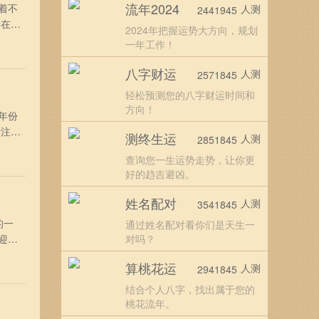
流年2024
着不
人测
2441945
者在龙
2024年把握运势大方向，规划
0年属
一年工作！
好好
八字财运
人测
2571845
轻松预测您的八字财运时间和
方向！
年份
活注定
测终生运
人测
2851845
？
查询您一生运势走势，让你更
宜好
好的趋吉避凶。
姓名配对
人测
3541845
的一
通过姓名配对看你们是天生一
迎接
对吗？
，只
算桃花运
人测
2941845
岗位
结合个人八字，找出属于您的
桃花流年。