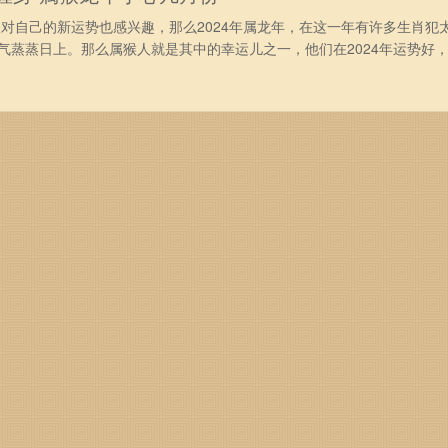
对自己的新运势也感兴趣，那么2024年属龙年，在这一年有许多生肖犯
气蒸蒸日上。那么属猴人就是其中的幸运儿之一，他们在2024年运势好
哪两喜吧。 属猴2024年遇两喜 属猴2024年第一喜 第一次喜
现，带来意外的惊喜和好事。这可能是家庭生活中的好消息，比如喜得贵
富。不管