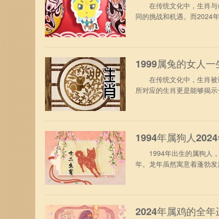
在传统文化中，生肖与命
同的挑战和机遇。而202
年的运势及运程。 1990
马人不需要为了工作烦忧，
表现，还能争取得到升职加
1999属兔的女人
在传统文化中，生肖被认
所对应的生肖更是能够揭示
是一个备受关注的话题。
一、1999年属兔女人性
动，缺乏思虑决断，致使遗
1994年属狗人20
1994年出生的属狗人，
年。龙年虽然寓意着蓬勃发
挑战。 1、事业运势 9
要愿意尝试你挑战，主动的
或部门，在工作期间可能进
2024年属鸡的全年