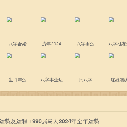
八字合婚
流年2024
八字财运
八字桃花
生肖年运
八字事业运
批八字
红线姻
年运势及运程 1990属马人2024年全年运势