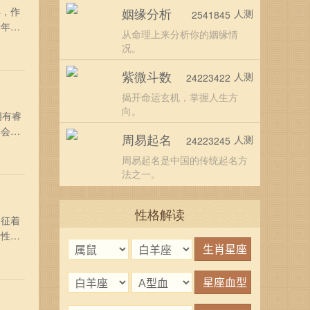
年，作
姻缘分析
人测
2541845
全年运
从命理上来分析你的姻缘情
上受到
况。
多多观
紫微斗数
人测
24223422
揭开命运玄机，掌握人生方
向。
拥有睿
年会为
周易起名
人测
24223245
说，是
周易起名是中国的传统起名方
常开
法之一。
性格解读
象征着
活性将
高
现出