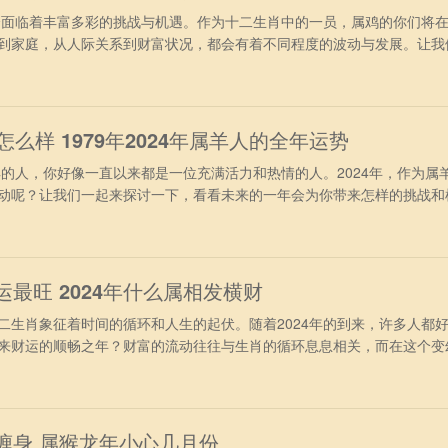
面临着丰富多彩的挑战与机遇。作为十二生肖中的一员，属鸡的你们将
到家庭，从人际关系到财富状况，都会有着不同程度的波动与发展。让我
的朋友们到底会有怎样的运势吧。 属鸡人2024年财运运势 进入202
冲太岁的干扰，再加上受到合太岁的照拂，财运表现得非常旺盛。不过要
，投资理
年怎么样 1979年2024年属羊人的全年运势
的人，你好像一直以来都是一位充满活力和热情的人。2024年，作为属
动呢？让我们一起来探讨一下，看看未来的一年会为你带来怎样的挑战和
业运势上看，1979年出生的属羊人，在2024年间会有足够的精力去
中能够稳操胜券，职位上表现的很理想，得到升至加薪的机会，但容易受
程中需要增加历
运最旺 2024年什么属相发横财
肖象征着时间的循环和人生的起伏。随着2024年的到来，许多人都
来财运的顺畅之年？财富的流动往往与生肖的循环息息相关，而在这个变
成为了许多人关注的焦点。 第1名：属鸡人 属鸡人在2024年，可
慧，赚到不少巧钱与轻松钱，虽然每一次得到的金额并不是很多，但次数
的。属鸡人非
喜缠身 属猴龙年小心几月份