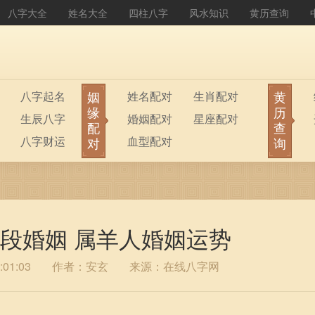
八字大全
姓名大全
四柱八字
风水知识
黄历查询
姻
黄
八字起名
姓名配对
生肖配对
缘
历
生辰八字
婚姻配对
星座配对
配
查
八字财运
血型配对
对
询
几段婚姻 属羊人婚姻运势
01:03
作者：安玄
来源：在线八字网