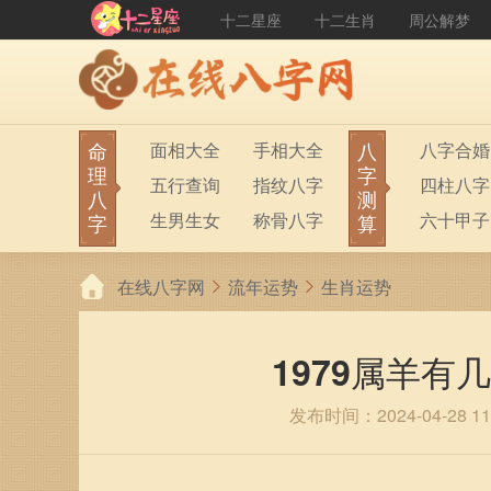
十二星座
十二生肖
周公解梦
命
八
面相大全
手相大全
八字合婚
理
字
五行查询
指纹八字
四柱八字
八
测
生男生女
称骨八字
六十甲子
字
算
在线八字网
流年运势
生肖运势
1979属羊有
发布时间：2024-04-28 11: