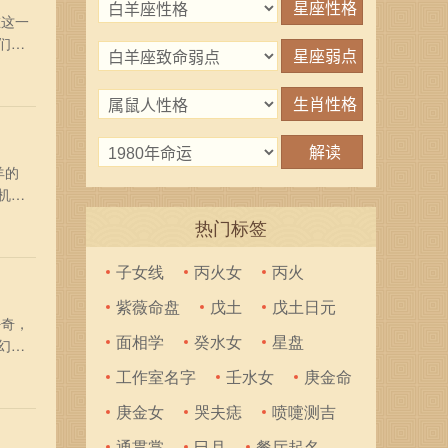
在这一
们一
4龙
注意
羊的
机
应对工
热门标签
到小
子女线
丙火女
丙火
紫薇命盘
戊土
戊土日元
好奇，
面相学
癸水女
星盘
幻莫
以充
工作室名字
壬水女
庚金命
多
庚金女
哭夫痣
喷嚏测吉
通贯掌
巳月
餐厅起名