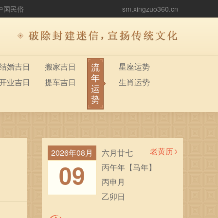
中国民俗
sm.xingzuo360.cn
流
结婚吉日
搬家吉日
星座运势
年
开业吉日
提车吉日
生肖运势
运
势
老黄历
2026年08月
六月廿七
09
丙午年【马年】
丙申月
乙卯日