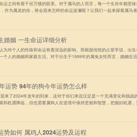
运之间有着千丝万缕的联系。对于属马的人而言，每一个生肖年都意味
4年，作为属龙的你，将会迎来怎样的命运波澜呢？让我们一起来探索属马
年出生属马人2024年事业运势 进入2024年，得到吉星“天解”庇佑，9
完全可以施展自身才华实现理想。一些重要的项目被委以重任，不仅可以
薪的机
一生婚姻 一生命运详细分析
为对个人的性格和命运有着深远的影响。而根据传统的占星学说，出生
一个人的婚姻和家庭生活。对于出生于1999年的属兔女性而言，婚姻生
她们将如何在婚姻中展现自己的特质，以及会面临怎样的挑战和机遇呢
格详细分析 出生在1990年的属兔人，性格温和，事业有成，天性好静不
失了好机会，
24年运势 94年的狗今年运势怎么样
迎来了2024年龙年的到来，这对于你们来说注定是一个充满变化和挑战
展和机遇降临，但也需要属狗人在逆境中保持坚韧和智慧，把握好机遇，
4年属狗人在2024年间日常生活上需要主动的求变，在易马逊的影响下
寻求好的赚钱机会就会有变动出现。可以申请出差加班，不要待在原先的
展状况不佳，
运势如何 属鸡人2024运势及运程