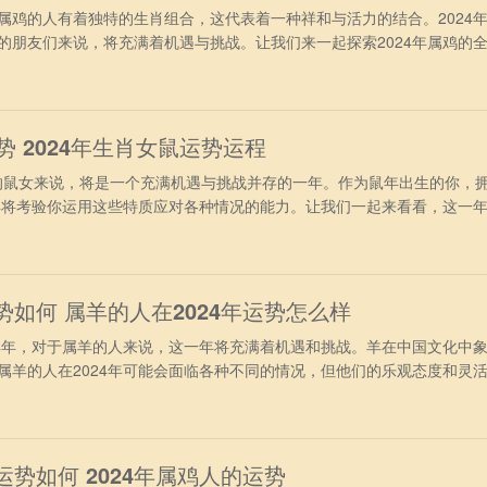
的人有着独特的生肖组合，这代表着一种祥和与活力的结合。2024
的朋友们来说，将充满着机遇与挑战。让我们来一起探索2024年属鸡的
财运运势 进入2024龙年，属鸡人终于摆脱了兔年冲太岁的干扰，再加
非常旺盛。不过要注意“小耗”凶星，有轻微破财运，投资理财之前必须要
行事
运势 2024年生肖女鼠运势运程
的鼠女来说，将是一个充满机遇与挑战并存的一年。作为鼠年出生的你，
4年将考验你运用这些特质应对各种情况的能力。让我们一起来看看，这一
96年出生属鼠女2024年运势 进入2024年，对于1996年属鼠女来
现的非常旺盛，很多方面都可以取得理想之中的好结果，日子也会变得非
属鼠女本身就
势如何 属羊的人在2024年运势怎么样
年，对于属羊的人来说，这一年将充满着机遇和挑战。羊在中国文化中
属羊的人在2024年可能会面临各种不同的情况，但他们的乐观态度和灵
1、事业运势 从事业方面看，属羊人在2024年间的事业会达到新的
挑战，但主羊人员不会轻言放弃，会越战越勇，战胜各种难题，更好的展
赏，成为团队
运势如何 2024年属鸡人的运势