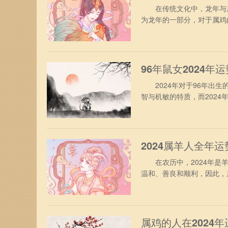
在传统文化中，龙年与属鸡
为龙年的一部分，对于属鸡
势吧。 属鸡人2024年
合太岁的照拂，财运表现得
察市场环境，千万不要冲动
96年鼠女2024年
2024年对于96年出生
智与机敏的特质，而202
你带来怎样的运势吧。 19
合太岁的年份，综合运势表
心快乐。众所周知，96年
2024属羊人全年运
在农历中，2024年是羊
温和、善良和顺利，因此，
帮助他们度过任何困难。 
度，虽然这期间工作充满了
自我才华，会得到领导的赞
属鸡的人在2024年