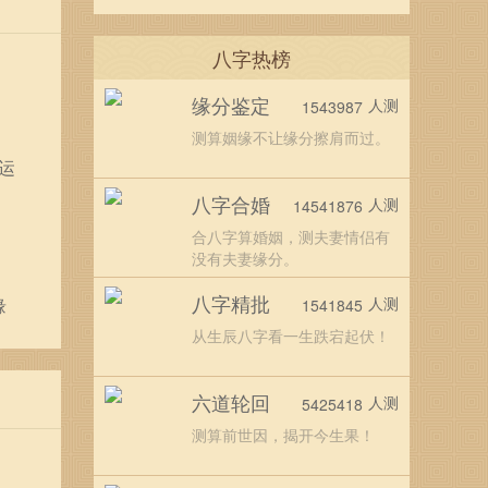
八字热榜
缘分鉴定
人测
1543987
测算姻缘不让缘分擦肩而过。
运
八字合婚
人测
14541876
合八字算婚姻，测夫妻情侣有
没有夫妻缘分。
八字精批
人测
缘
1541845
从生辰八字看一生跌宕起伏！
六道轮回
人测
5425418
测算前世因，揭开今生果！