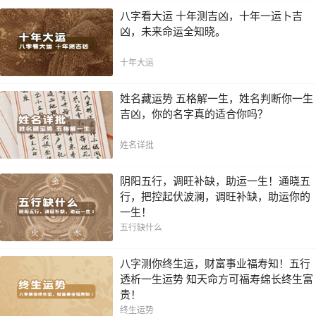
八字看大运 十年测吉凶，十年一运卜吉
凶，未来命运全知晓。
十年大运
姓名藏运势 五格解一生，姓名判断你一生
吉凶，你的名字真的适合你吗？
姓名详批
阴阳五行，调旺补缺，助运一生！通晓五
行，把控起伏波澜，调旺补缺，助运你的
一生！
五行缺什么
八字测你终生运，财富事业福寿知！五行
透析一生运势 知天命方可福寿绵长终生富
贵！
终生运势