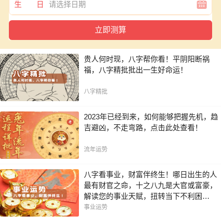
生 日
贵人何时现，八字帮你看！平阴阳断祸
福，八字精批批出一生好命运！
八字精批
2023年已经到来，如何能够把握先机，趋
吉避凶，不走弯路，点击此处查看！
流年运势
八字看事业，财富伴终生！哪日出生的人
最有财官之命，十之八九是大官或富豪，
解读您的事业天赋，扭转当下不利困
局！！
事业运势