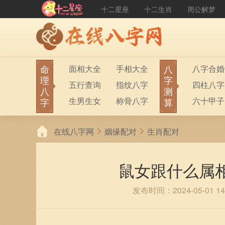
十二星座
十二生肖
周公解梦
命
八
面相大全
手相大全
八字合婚
理
字
五行查询
指纹八字
四柱八字
八
测
生男生女
称骨八字
六十甲子
字
算
在线八字网
姻缘配对
生肖配对
鼠女跟什么属
发布时间：2024-05-01 14: