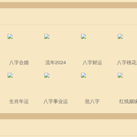
八字合婚
流年2024
八字财运
八字桃花
生肖年运
八字事业运
批八字
红线姻