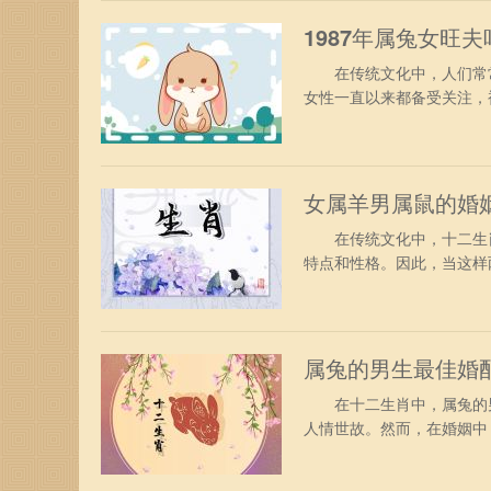
感性。对于大大咧咧的属虎
1987年属兔女旺夫
在传统文化中，人们常常
女性一直以来都备受关注，
论的焦点之一。特别是对于
格分析 1987年的属兔
绪，不急不躁，是非常稳重
女属羊男属鼠的婚
在传统文化中，十二生肖
特点和性格。因此，当这
属羊男属鼠婚配好吗 1、
一开始物质很富足，但是两
的，能吸引到很多的追求者
属兔的男生最佳婚
在十二生肖中，属兔的男
人情世故。然而，在婚姻中
最佳婚配的属相成为了一
女往往会被属兔男温柔，善