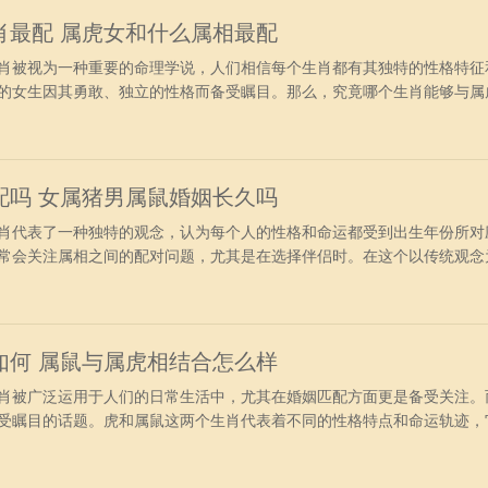
肖最配 属虎女和什么属相最配
被视为一种重要的命理学说，人们相信每个生肖都有其独特的性格特征
的女生因其勇敢、独立的性格而备受瞩目。那么，究竟哪个生肖能够与属
起来探讨这个问题。 1、属虎女+属兔男 属虎女和属兔男的结合是非
一起，会生活得非常开心。属虎女天性是比较强势的，喜欢做领导，相对
作，没有
配吗 女属猪男属鼠婚姻长久吗
代表了一种独特的观念，认为每个人的性格和命运都受到出生年份所对
常会关注属相之间的配对问题，尤其是在选择伴侣时。在这个以传统观念
猪男的婚配问题引发了广泛的讨论和思考。 一、男猪女鼠相配吗 1
生在一起，虽然在属相上算不上是最配的，但是彼此之间算是比较合适的
，他们需
如何 属鼠与属虎相结合怎么样
被广泛运用于人们的日常生活中，尤其在婚姻匹配方面更是备受关注。
受瞩目的话题。虎和属鼠这两个生肖代表着不同的性格特点和命运轨迹，
对于婚姻中可能出现的种种情景的好奇与思考。 属鼠与属虎相结合怎么
实是一般的，从性格上来看的话，许多属鼠人有着多愁善感的一面，性格