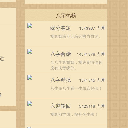
八字热榜
缘分鉴定
人测
1543987
测算姻缘不让缘分擦肩而过。
八字合婚
人测
14541876
运
合八字算婚姻，测夫妻情侣有
没有夫妻缘分。
八字精批
人测
1541845
从生辰八字看一生跌宕起伏！
缘
六道轮回
人测
5425418
测算前世因，揭开今生果！