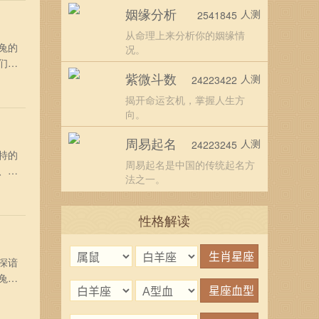
姻缘分析
人测
2541845
从命理上来分析你的姻缘情
兔的
况。
们讨
紫微斗数
女的性
人测
24223422
己的情
揭开命运玄机，掌握人生方
向。
周易起名
人测
24223245
特的
周易起名是中国的传统起名方
、女
法之一。
姻可能
尔雅
性格解读
深谙
兔男
，属猴
二者