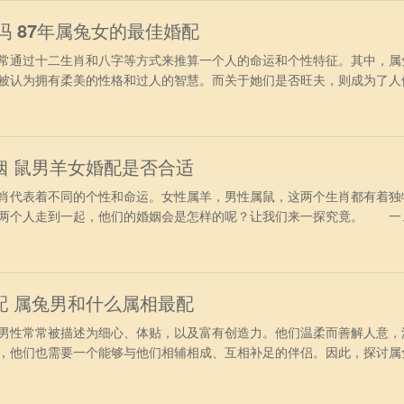
人来说，很多
吗 87年属兔女的最佳婚配
通过十二生肖和八字等方式来推算一个人的命运和个性特征。其中，属
被认为拥有柔美的性格和过人的智慧。而关于她们是否旺夫，则成为了人
出生在1987年的属兔女性，她们的命运又会是如何呢？ 1987年属兔
女性格是非常温柔的，做事有耐心，平时遇到紧急情况的时候会克制的自
之人。属
姻 鼠男羊女婚配是否合适
代表着不同的个性和命运。女性属羊，男性属鼠，这两个生肖都有着独
样两个人走到一起，他们的婚姻会是怎样的呢？让我们来一探究竟。 一
女属羊男属鼠，他们的婚配是不太，他们的配对指数很低，两个人的婚
个人的缘分并没有多深，属羊的女生是非常沉稳而且自信的形象也是温文
，但是属
配 属兔男和什么属相最配
性常常被描述为细心、体贴，以及富有创造力。他们温柔而善解人意，
，他们也需要一个能够与他们相辅相成、互相补足的伴侣。因此，探讨属
个引人注目的话题。 1、属猴女 属兔男和属猴女表现的特别的般配
解人意的性格所吸引，二者的性行为以及待人接物的观点也很类似，会让