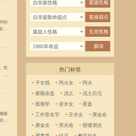
样的
女鼠
有着
努
，究
热门标签
关系
进取
子女线
丙火女
丙火
行
紫薇命盘
戊土
戊土日元
面相学
癸水女
星盘
属猴
工作室名字
壬水女
庚金命
的与
庚金女
哭夫痣
喷嚏测吉
的性
是能
通贯掌
巳月
餐厅起名