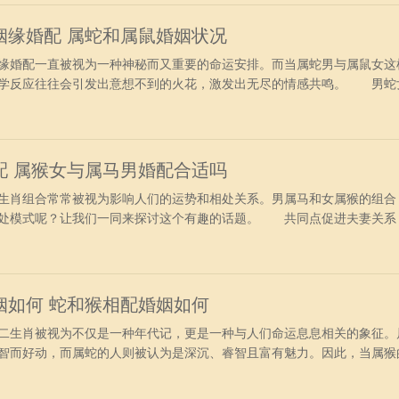
，也能减
姻缘婚配 属蛇和属鼠婚姻状况
婚配一直被视为一种神秘而又重要的命运安排。而当属蛇男与属鼠女这
化学反应往往会引发出意想不到的火花，激发出无尽的情感共鸣。 男蛇
性和属鼠女性是比较相配的一对，速配度中上。蛇先生和鼠小姐都对生活
标，能够携手并肩朝着目标不懈奋斗。两人朝着共同的方向，一起进步和
活。聪明睿
配 属猴女与属马男婚配合适吗
肖组合常常被视为影响人们的运势和相处关系。男属马和女属猴的组合
相处模式呢？让我们一同来探讨这个有趣的话题。 共同点促进夫妻
和社交能力，他们在外交往方面不会有太多矛盾。两人结合后，会是非常
和能力提升生活品质。 财运共谋，幸福生活 两者都有独立思考和执
。相比于单
姻如何 蛇和猴相配婚姻如何
生肖被视为不仅是一种年代记，更是一种与人们命运息息相关的象征。
智而好动，而属蛇的人则被认为是深沉、睿智且富有魅力。因此，当属猴
们的婚姻又会是怎样的呢？ 一、属蛇人和属猴人的性格 1、属蛇人
有独到的见解和看法，有较强的领导能力和责任感，在处理问题的时候总