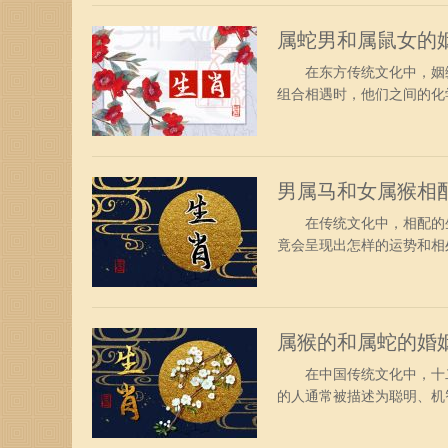
之间存在有很多的共同话题
属蛇男和属鼠女的
在东方传统文化中，姻缘
组合相遇时，他们之间的
的婚姻会怎么样 属蛇男
很高的期待，有着明确的目
力，能够创造稳固美满的生
男属马和女属猴相
在传统文化中，相配的生
竟会呈现出怎样的运势和
属猴男和属马女都具有聪明
的一对，利用彼此的人脉
力，共同努力会使财富增加
属猴的和属蛇的婚
在中国传统文化中，十二
的人通常被描述为聪明、机
属蛇的两人走到一起，他
格 属蛇的人对许多事情