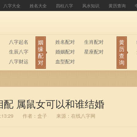
八字大全
姓名大全
四柱八字
风水知识
黄历查询
姻
黄
八字起名
姓名配对
生肖配对
缘
历
生辰八字
婚姻配对
星座配对
配
查
八字财运
血型配对
对
询
相配 属鼠女可以和谁结婚
13:29
作者：盒子
来源：在线八字网