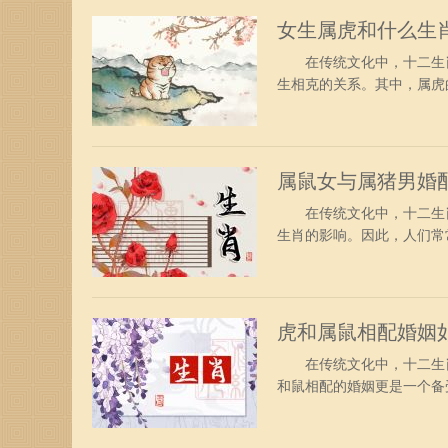
女生属虎和什么生
在传统文化中，十二生肖
生相克的关系。其中，属虎
女生最相配呢？让我们一
美的，两个人如果能够走到
比较急躁。但是生活不是工
属鼠女与属猪男婚
在传统文化中，十二生肖
生肖的影响。因此，人们常
础的社会中，属鼠女和属
为猪的男生跟属相为鼠的女
是如果双方想要婚姻能长久
虎和属鼠相配婚姻
在传统文化中，十二生肖
和鼠相配的婚姻更是一个备
之间的组合，引发了人们
样 属鼠和属虎相结合其