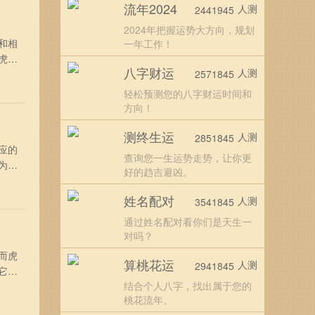
流年2024
人测
2441945
2024年把握运势大方向，规划
和相
一年工作！
虎的
八字财运
人测
常完
2571845
来说
轻松预测您的八字财运时间和
方向！
测终生运
人测
2851845
应的
查询您一生运势走势，让你更
为基
好的趋吉避凶。
、属相
，但
姓名配对
人测
3541845
通过姓名配对看你们是天生一
对吗？
而虎
算桃花运
人测
2941845
它们
结合个人八字，找出属于您的
桃花流年。
十分