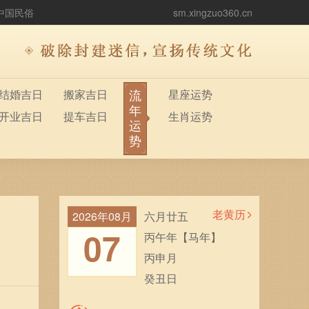
中国民俗
sm.xingzuo360.cn
流
结婚吉日
搬家吉日
星座运势
年
开业吉日
提车吉日
生肖运势
运
势
老黄历
2026年08月
六月廿五
07
丙午年【马年】
丙申月
癸丑日