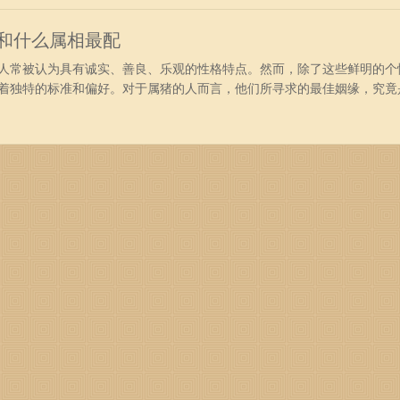
着，他们大
猪和什么属相最配
常被认为具有诚实、善良、乐观的性格特点。然而，除了这些鲜明的个
着独特的标准和偏好。对于属猪的人而言，他们所寻求的最佳姻缘，究竟
最佳婚配属相 1、男猪+女虎 你们是懂得如何相互吸引，彼此取悦
四射，有着积极进取的精神。猪先生亲切开通，诚恳正直，经常在关键时
前卫，积极