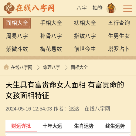
八字
抽签
面相大全
手相大全
痣相大全
五行查询
周易八字
称骨八字
指纹八字
生男生女
紫微斗数
梅花易数
前世今生
塔罗占卜
在线八字网
命理八字
面相大全
天生具有富贵命女人面相 有富贵命的
女孩面相特征
2024-05-16 12:54:03 作者：达达 在线八字网
财运详批
十年大运
生肖运势
终生运势