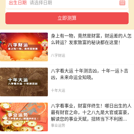
出生日期
身上有一物，竟然是财富，财运差的人怎
么转运？发家致富的秘诀都在这里！
八字财运
八字看大运 十年测吉凶，十年一运卜吉
凶，未来命运全知晓。
十年大运
八字看事业，财富伴终生！哪日出生的人
最有财官之命，十之八九是大官或富豪，
解读您的事业天赋，扭转当下不利困
局！！
事业运势