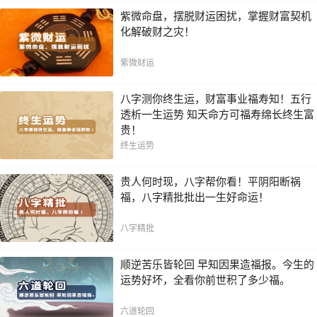
紫微命盘，摆脱财运困扰，掌握财富契机
化解破财之灾！
紫微财运
八字测你终生运，财富事业福寿知！五行
透析一生运势 知天命方可福寿绵长终生富
贵！
终生运势
贵人何时现，八字帮你看！平阴阳断祸
福，八字精批批出一生好命运！
八字精批
顺逆苦乐皆轮回 早知因果造福报。今生的
运势好坏，全看你前世积了多少福。
六道轮回