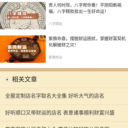
贵人何时现，八字帮你看！平阴阳断祸
福，八字精批批出一生好命运！
八字精批
紫微命盘，摆脱财运困扰，掌握财富契机
化解破财之灾！
紫微财运
相关文章
全屋定制店名字取名大全集 好听大气的店名
好听顺口又带财运的店名 表意诸事顺利财富兴盛