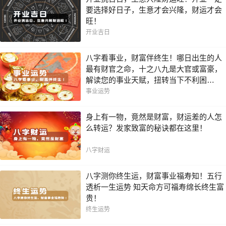
要选择好日子，生意才会兴隆，财运才会
旺！
开业吉日
八字看事业，财富伴终生！哪日出生的人
最有财官之命，十之八九是大官或富豪，
解读您的事业天赋，扭转当下不利困
局！！
事业运势
身上有一物，竟然是财富，财运差的人怎
么转运？发家致富的秘诀都在这里！
八字财运
八字测你终生运，财富事业福寿知！五行
透析一生运势 知天命方可福寿绵长终生富
贵！
终生运势