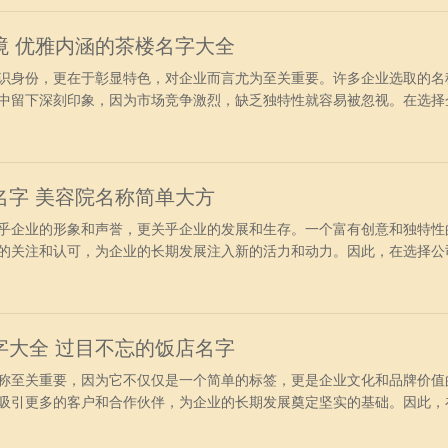
境 优雅内涵的茶楼名字大全
身份，更在于彰显特色，对企业而言尤为至关重要。许多企业选取的名
中留下深刻印象，因为市场竞争激烈，缺乏独特性就容易被忽视。在选择
性化的特点，突破常规，以引人注目的方式凸显自己。 茶庄名字高雅有
频、富林、科彩、智特、启奇、亿雷、耀硕、辰世、汉大、驰惠、霆威、
嘉、典复、祥
名字 美容院名称简单大方
企业的形象和声誉，更关乎企业的发展和生存。一个富有创意和独特性
的关注和认可，为企业的长期发展注入新的活力和动力。因此，在选择公
业的特点和市场需求，以确保名称的合适性和吸引力。 独特好听的美容
南、奥创、亚贸、界启、和白、名基、清和、真大、泰翔、荣本、斯尔、
彩、电瑞、
字大全 过目不忘的饭店名字
至关重要，因为它不仅仅是一个简单的标签，更是企业文化和品牌价值
吸引更多的客户和合作伙伴，为企业的长期发展奠定坚实的基础。因此，
业的定位、目标受众以及市场竞争情况。 有创意的餐饮店名字大全：风
语啸、帝速、涛雷、双明、银方、方精、先志、凤瑞、汇能、先用、驰浩