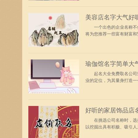
超、能友、诗庆、克霆、元
安、泰派、能系、蓝复、码
美容店名字大气好
一个出色的企业名称不仅
将为您推荐一些富有财富和
富、成功与繁荣的涵义，
利、荧光、富星、鸿涛、洁
升、迅威、鑫淼、鑫鹏、添
瑜伽馆名字简单大
起名大全免费取名公司致
业的定位，为其量身打造一
形象、寓意吉祥的名字，
辉森、特霸、名万、海精、
赛、玉凯、恒好、大德、嘉
好听的家居饰品店
在挑选公司名称时，选择
以挖掘出具有积极、吸引人
称的字的奥秘，可以为您