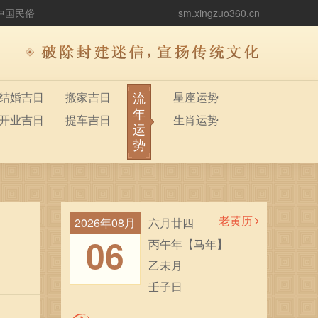
中国民俗
sm.xingzuo360.cn
流
结婚吉日
搬家吉日
星座运势
年
开业吉日
提车吉日
生肖运势
运
势
老黄历
2026年08月
六月廿四
06
丙午年【马年】
乙未月
壬子日