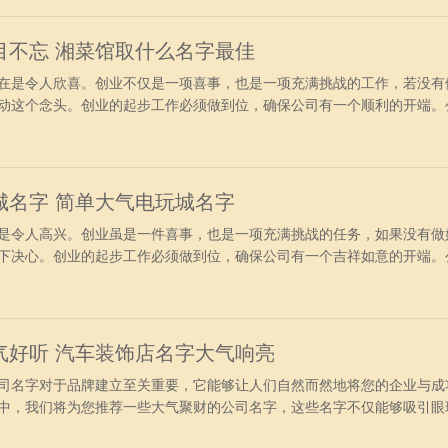
网、通韦
目不忘 湘菜馆取什么名字最佳
是令人欣喜。创业不仅是一项喜事，也是一项充满挑战的工作，若没有
动这个念头。创业的起步工作必须做到位，确保公司有一个顺利的开端。
的，寓意着公司充满希望的未来。 湘菜馆名字好听过目不忘：宏君、慕
景鸣、皓龙、诗龙、爱魅、艺趣、幻绮、圆超、风韵、羲悦、成宏、秋梧
韵、晏鑫
城名字 简单大气电玩城名字
令人高兴。创业虽是一件喜事，也是一项充满挑战的任务，如果没有做
下决心。创业的起步工作必须做到位，确保公司有一个吉祥如意的开端。
未来的，为公司带来好运。 好听吸引人的电玩城名字：洲蓝、鸿聚、环
罗禾、长圣、川南、光莱、皇晶、来亚、翔迪、凯川、复至、发洁、邦诚
德、网彩
气好听 汽车装饰店名字大气响亮
名字对于品牌建立至关重要，它能够让人们自然而然地将您的企业与成
中，我们将为您推荐一些大气聚财的公司名字，这些名字不仅能够吸引眼
令人难忘的品牌形象。 汽车装饰店名字霸气好听：识凌、阳飞、良凡、