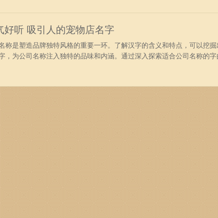
运、莱环、频啸、升光、龙日、隆仕、志辰、风越、宝西、诚明、诚尚、
辰、维诺、
气好听 吸引人的宠物店名字
称是塑造品牌独特风格的重要一环。了解汉字的含义和特点，可以挖掘
字，为公司名称注入独特的品味和内涵。通过深入探索适合公司名称的字
一个与众不同且引人注目的品牌形象。 宠物用品店名字洋气好听：祥龙
勤、万勤、帆君、羲泽、伦航、勇枫、维才、祥若、畅善、宁浩、浩灿、
毅、麟鸣、