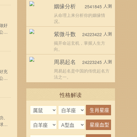
姻缘分析
人测
2541845
从命理上来分析你的姻缘情
况。
做好
公司
紫微斗数
人测
24223422
盛、
揭开命运玄机，掌握人生方
、宜
向。
周易起名
人测
24223245
周易起名是中国的传统起名方
好充
法之一。
公司
诗、
、精
性格解读
功、
球，
同