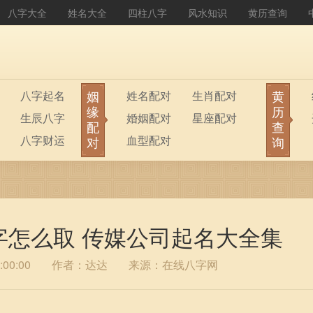
八字大全
姓名大全
四柱八字
风水知识
黄历查询
姻
黄
八字起名
姓名配对
生肖配对
缘
历
生辰八字
婚姻配对
星座配对
配
查
八字财运
血型配对
对
询
字怎么取 传媒公司起名大全集
00:00
作者：达达
来源：在线八字网