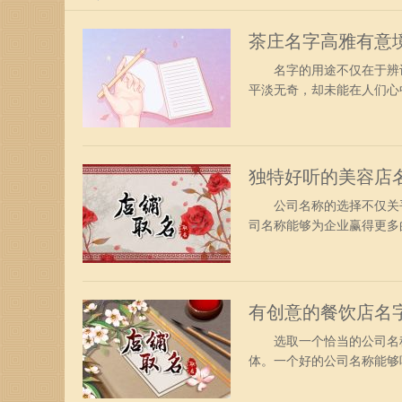
茶庄名字高雅有意
名字的用途不仅在于辨识
平淡无奇，却未能在人们心
名称时，需要积极寻求个
境：鼎相、百全、成名、韦
具、卓邦、霸康、旭鸿、韦
独特好听的美容店
公司名称的选择不仅关乎
司名称能够为企业赢得更多
称时，务必要充分考虑企
字：湖凯、双斯、德元、霸
雷、瑞京、罗妙、奇森、格
有创意的餐饮店名
选取一个恰当的公司名称
体。一个好的公司名称能够
名之前，需要充分考虑企
仕月、凡营、斯发、玛子、