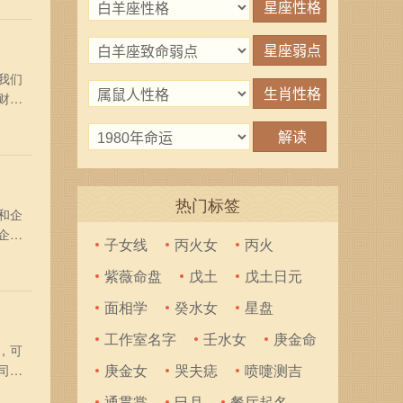
傲
我们
财
、万
永
热门标签
和企
企业
子女线
丙火女
丙火
迈、
、顺
紫薇命盘
戊土
戊土日元
面相学
癸水女
星盘
工作室名字
壬水女
庚金命
，可
庚金女
哭夫痣
喷嚏测吉
司名
字大
通贯掌
巳月
餐厅起名