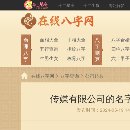
十二星座
十二生肖
周公解梦
命
八
面相大全
手相大全
八字合婚
理
字
五行查询
指纹八字
四柱八字
八
测
生男生女
称骨八字
六十甲子
字
算
在线八字网
八字查询
公司起名
传媒有限公司的名
发布时间：2024-05-19 14: