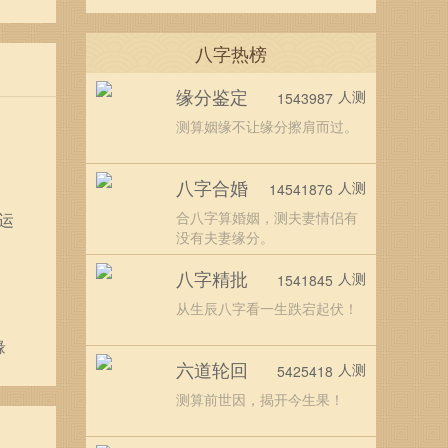
八字热榜
缘分鉴定
人测
1543987
测算姻缘不让缘分擦肩而过。
八字合婚
人测
14541876
合八字算婚姻，测夫妻情侣有
运
没有夫妻缘分。
八字精批
人测
1541845
从生辰八字看一生跌宕起伏！
缘
六道轮回
人测
5425418
测算前世因，揭开今生果！