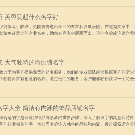
林、火南、悦润、霆辉、安凡、富玛、康星、润洲、富罗、鑫圣、庆鼎、
通、亚赛、润
听 美容院起什么名字好
能够吸引眼球，更能够传递出企业的财富和发展潜能。在这篇文章中，
繁荣象征意义的企业名称，助您在商海中脱颖而出。这些名称或许蕴含着
为您的企业带来好运与商机。 美容店名字大气好听：立卓、越光、啾咪
梅、子轩、启坚、可成、他山、盛佳、邦源、新隆、洽烧、纵骐、兴龙、
香、伟傲、富
气 大气独特的瑜伽馆名字
力于为客户提供免费的起名服务，他们的专业团队能够根据客户的需求
个独特而富有创意的名称。通过他们的服务，客户能够轻松获得一个符合
为企业的发展增添活力和好运。 瑜伽馆名字简单大气：阳邦、月华、长
优富、维用、频洁、瑞源、旋腾、美全、贵速、健通、洁冠、博安、白霸
京、时利
名字大全 简洁有内涵的饰品店铺名字
合适的字是营造独特品牌形象的重要步骤。深入了解汉字的寓意和特性
且与行业相关的字，为公司名称注入独特的品味和内涵。透过探索适合公
的企业打造一个与众不同、引人注目的品牌形象。 好听的家居饰品店名