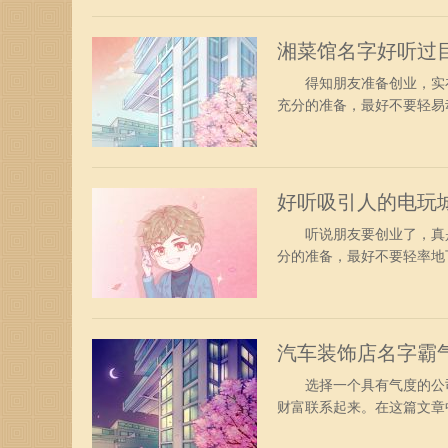
月、赛典、晖泰、思茂、来
湘菜馆名字好听过
得知朋友准备创业，实在
充分的准备，最好不要轻易
的名称可以选择吉祥如意
怡润、生日、妞崽、金锌、
曼、兴光、紫烟、旋亚、瑞
好听吸引人的电玩
听说朋友要创业了，真是
分的准备，最好不要轻率地
的名称可以选择寓意美好
盈航、浩创、恒洲、航特、
凌、金方、庆星、辰派、本
汽车装饰店名字霸
选择一个具有气度的公司
财富联系起来。在这篇文章
还能够塑造出一个独特而