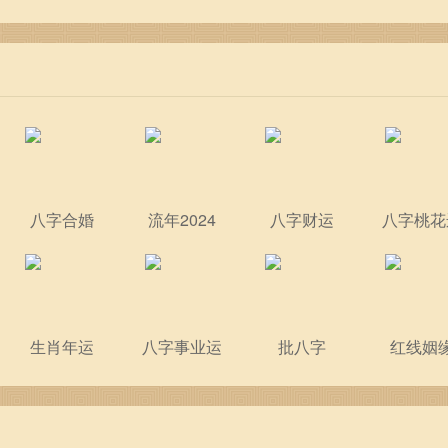
有创意
八字合婚
流年2024
八字财运
八字桃花
生肖年运
八字事业运
批八字
红线姻