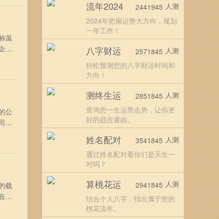
流年2024
人测
2441945
2024年把握运势大方向，规划
一年工作！
称虽
企业
八字财运
人测
2571845
意
轻松预测您的八字财运时间和
斯
方向！
测终生运
人测
2851845
查询您一生运势走势，让你更
的公
好的趋吉避凶。
司名
店名
姓名配对
人测
3541845
发
通过姓名配对看你们是天生一
对吗？
算桃花运
人测
2941845
的载
在取
结合个人八字，找出属于您的
缘、
桃花流年。
、火