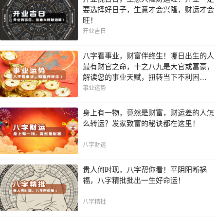
要选择好日子，生意才会兴隆，财运才会
旺！
开业吉日
八字看事业，财富伴终生！哪日出生的人
最有财官之命，十之八九是大官或富豪，
解读您的事业天赋，扭转当下不利困
局！！
事业运势
身上有一物，竟然是财富，财运差的人怎
么转运？发家致富的秘诀都在这里！
八字财运
贵人何时现，八字帮你看！平阴阳断祸
福，八字精批批出一生好命运！
八字精批