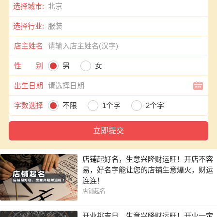
选择城市:
选择行业:
店主姓名
性 别
男
女
出生日期
字数选择
不限
1个字
2个字
店铺起好名，生意兴隆财运旺！开店不容
易，好名字能让您的店铺生意爆火，财运
连连！
店铺起名
开业挑吉日，生意兴隆财运旺！开业一定