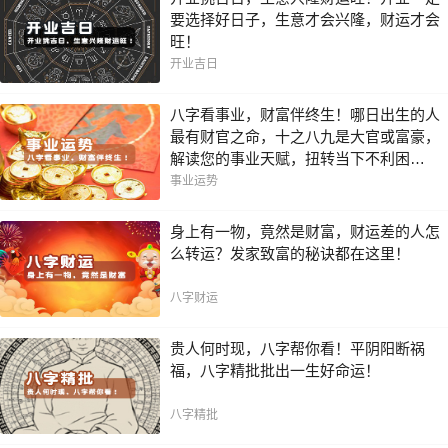
要选择好日子，生意才会兴隆，财运才会
旺！
开业吉日
八字看事业，财富伴终生！哪日出生的人
最有财官之命，十之八九是大官或富豪，
解读您的事业天赋，扭转当下不利困
局！！
事业运势
身上有一物，竟然是财富，财运差的人怎
么转运？发家致富的秘诀都在这里！
八字财运
贵人何时现，八字帮你看！平阴阳断祸
福，八字精批批出一生好命运！
八字精批