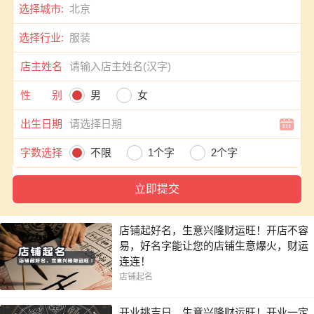
选择城市:
选择行业:
店主姓名
性 别
男
女
出生日期
字数选择
不限
1个字
2个字
店铺起好名，生意兴隆财运旺！开店不容
易，好名字能让您的店铺生意爆火，财运
连连！
店铺起名
开业挑吉日，生意兴隆财运旺！开业一定