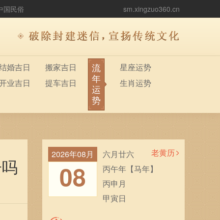
中国民俗
sm.xingzuo360.cn
流
结婚吉日
搬家吉日
星座运势
年
开业吉日
提车吉日
生肖运势
运
势
老黄历
2026年08月
六月廿六
子吗
08
丙午年【马年】
丙申月
甲寅日