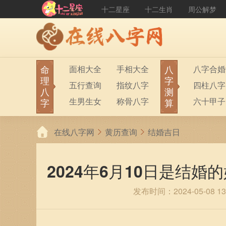
十二星座
十二生肖
周公解梦
命
八
面相大全
手相大全
八字合婚
理
字
五行查询
指纹八字
四柱八字
八
测
生男生女
称骨八字
六十甲子
字
算
在线八字网
黄历查询
结婚吉日
2024年6月10日是结
发布时间：2024-05-08 13: