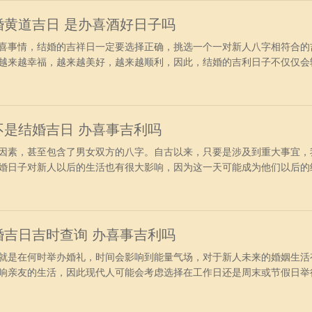
扫除牧养移
结婚黄道吉日 是办喜酒好日子吗
喜事情，结婚的吉祥日一定要选择正确，挑选一个一对新人八字相符合的
越来越幸福，越来越美好，越来越顺利，因此，结婚的吉利日子不仅仅会
到一对新人在未来的幸福路上大吉又大力。今日老黄历查询：公历2024年
年五月廿三日五行：年五行：覆灯火月五行：路旁土日五行：大海水四柱八
：癸亥宜：
是不是结婚吉日 办喜事吉利吗
因素，甚至包含了男女双方的八字。自古以来，只要是涉及到重大事宜，
婚日子对新人以后的生活也有很大影响，因为这一天可能成为他们以后的
吉日有哪些呢？今日黄历信息详情：公历2024年6月26日星期三农历二零
覆灯火月五行：路旁土日五行：石榴木四柱八字：年柱：甲辰月柱：庚午
分居整甲鼓铸
结婚吉日吉时查询 办喜事吉利吗
就是在何时举办婚礼，时间会影响到能量气场，对于新人未来的婚姻生活
响亲友的生活，因此现代人可能会考虑选择在工作日还是周末或节假日举
吉日呢？今日黄历宜忌分析：公历2024年6月29日星期六农历二零二四年
月五行：路旁土日五行：海中金四柱八字：年柱：甲辰月柱：庚午日柱：