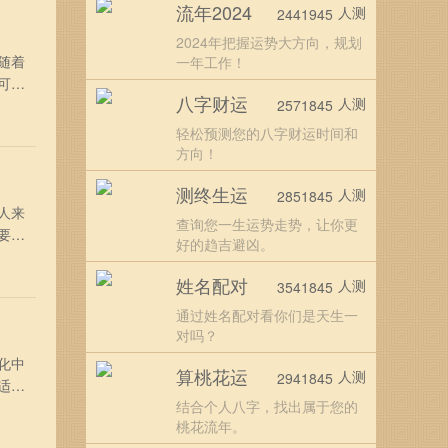
流年2024
人测
2441945
2024年把握运势大方向，规划
随着
一年工作！
可以
八字财运
人测
月廿
2571845
壬戌
轻松预测您的八字财运时间和
方向！
测终生运
人测
2851845
人来
查询您一生运势走势，让你更
要参
好的趋吉避凶。
农历二
柱：
姓名配对
人测
3541845
通过姓名配对看你们是天生一
对吗？
化中
算桃花运
人测
2941845
适合
结合个人八字，找出属于您的
行：
桃花流年。
婚移