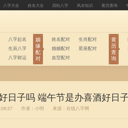
八字大全
姓名大全
四柱八字
风水知识
黄历查询
姻
黄
八字起名
姓名配对
生肖配对
缘
历
生辰八字
婚姻配对
星座配对
配
查
八字财运
血型配对
对
询
婚的好日子吗 端午节是办喜酒好日
08:27
作者：小明
来源：在线八字网