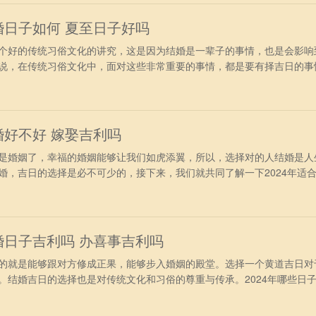
提车挂匾嫁
结婚日子如何 夏至日子好吗
个好的传统习俗文化的讲究，这是因为结婚是一辈子的事情，也是会影响
说，在传统习俗文化中，面对这些非常重要的事情，都是要有择吉日的事
。今日老黄历查询：公历2024年6月21日星期五农历二零二四年五月十
月五行：路旁土日五行：沙中土四柱八字：年柱：甲辰月柱：庚午日柱：
家入宅忌：
结婚好不好 嫁娶吉利吗
是婚姻了，幸福的婚姻能够让我们如虎添翼，所以，选择对的人结婚是人
婚，吉日的选择是必不可少的，接下来，我们就共同了解一下2024年适
宜忌分析：公历2024年6月23日星期日农历二零二四年五月十八日五行
土日五行：天上火四柱八字：年柱：甲辰月柱：庚午日柱：戊午宜：乘船
扫墓整甲安
结婚日子吉利吗 办喜事吉利吗
的就是能够跟对方修成正果，能够步入婚姻的殿堂。选择一个黄道吉日对
。结婚吉日的选择也是对传统文化和习俗的尊重与传承。2024年哪些日
历2024年6月22日星期六农历二零二四年五月十七日五行：年五行：覆
中土四柱八字：年柱：甲辰月柱：庚午日柱：丁巳宜：移柩裁衣斋醮修坟