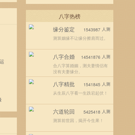
八字热榜
缘分鉴定
人测
1543987
测算姻缘不让缘分擦肩而过。
八字合婚
人测
14541876
运
合八字算婚姻，测夫妻情侣有
没有夫妻缘分。
八字精批
人测
1541845
从生辰八字看一生跌宕起伏！
缘
六道轮回
人测
5425418
测算前世因，揭开今生果！