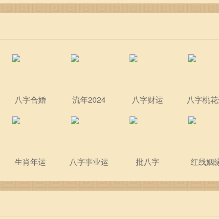
八字合婚
流年2024
八字财运
八字桃花
生肖年运
八字事业运
批八字
红线姻