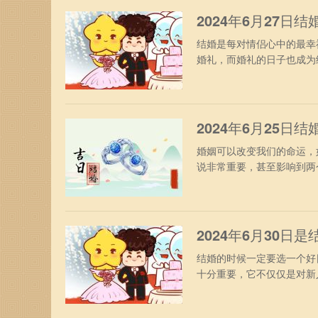
2024年6月27日
结婚是每对情侣心中的最幸
婚礼，而婚礼的日子也成为
达到一个好的祝福和好运的作
二日五行：年五行：覆灯火
宜：针刺赴任齐醮立券扫墓
2024年6月25日
婚姻可以改变我们的命运，
说非常重要，甚至影响到两
考因素。那么，2024年适
零二四年五月二十日五行：
庚午日柱：庚申宜：入学迁
2024年6月30日
结婚的时候一定要选一个好
十分重要，它不仅仅是对新
结婚的日子呢？今日老黄历查
覆灯火月五行：路旁土日五