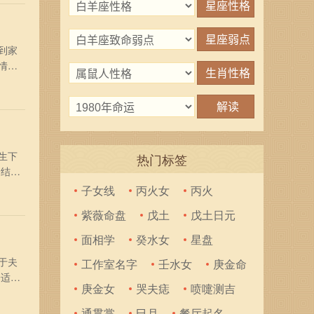
到家
情，
六日
丙辰
生下
热门标签
合结婚
：年
子女线
丙火女
丙火
开市
紫薇命盘
戊土
戊土日元
面相学
癸水女
星盘
于夫
工作室名字
壬水女
庚金命
子适合
庚金女
哭夫痣
喷嚏测吉
灯火
解除
通贯掌
巳月
餐厅起名