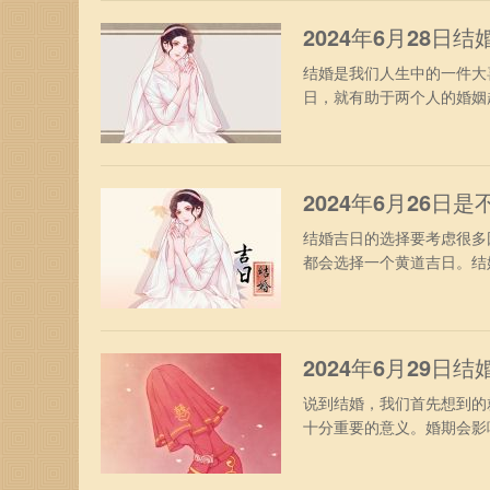
柩修仓库忌：修坟动工栽种
2024年6月28日
结婚是我们人生中的一件大
日，就有助于两个人的婚姻
于改变不利的一面，更影响
28日星期五农历二零二四
年柱：甲辰月柱：庚午日柱
2024年6月26日
结婚吉日的选择要考虑很多
都会选择一个黄道吉日。结
纪念日。2024适合结婚的
五月廿一日五行：年五行：
柱：辛酉宜：动工装修开工
2024年6月29日
说到结婚，我们首先想到的
十分重要的意义。婚期会影
礼。2024年如何选择结婚
四日五行：年五行：覆灯火