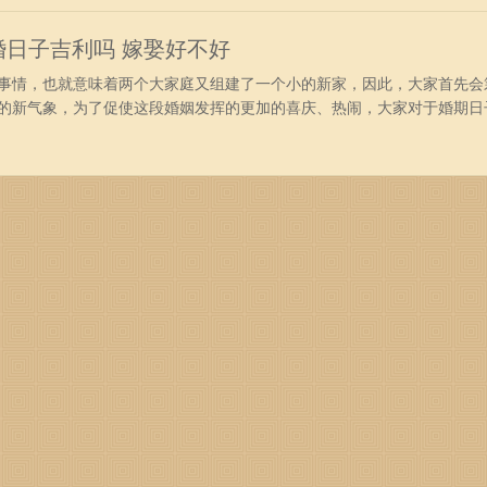
刺安门除服
结婚日子吉利吗 嫁娶好不好
事情，也就意味着两个大家庭又组建了一个小的新家，因此，大家首先会
的新气象，为了促使这段婚姻发挥的更加的喜庆、热闹，大家对于婚期日
直接会影响到一对新人未来的新生活更加的幸福。今日黄历宜忌分析：公
农历二零二四年五月十五日五行：年五行：覆灯火月五行：路旁土日五行：大
：庚午日柱：