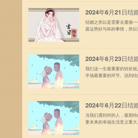
宜：修坟祈福签约经络买房
2024年6月21日
结婚之所以是需要去遵循一
庭运势好与坏的事情，所以
也就是需要选择好的结婚吉日
夏至五行：年五行：覆灯火
宜：开生坟启攒装修开工搬
2024年6月23日
我们这一生最重要的转折就
半场最重要的环节。说到结
的黄道吉日有哪些？今日黄历
五行：覆灯火月五行：路旁
开张开业针刺归火入宅补垣
2024年6月22日
当我们遇到对的人，最期待
妻未来的幸福生活意义重大
结婚呢？今日老黄历查询：公
月五行：路旁土日五行：沙