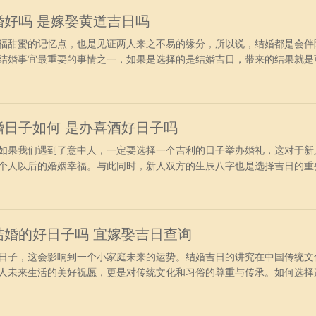
结婚好吗 是嫁娶黄道吉日吗
福甜蜜的记忆点，也是见证两人来之不易的缘分，所以说，结婚都是会伴
结婚事宜最重要的事情之一，如果是选择的是结婚吉日，带来的结果就是
用。今日黄历宜忌分析：公历2024年6月27日星期四农历二零二四年五
月五行：路旁土日五行：大海水四柱八字：年柱：甲辰月柱：庚午日柱：
冠笄求嗣开
结婚日子如何 是办喜酒好日子吗
如果我们遇到了意中人，一定要选择一个吉利的日子举办婚礼，这对于新
个人以后的婚姻幸福。与此同时，新人双方的生辰八字也是选择吉日的重
合结婚的日子有哪些呢？今日黄历信息详情：公历2024年6月25日星期二
年五行：覆灯火月五行：路旁土日五行：石榴木四柱八字：年柱：甲辰月
坟装门开市
是结婚的好日子吗 宜嫁娶吉日查询
日子，这会影响到一个小家庭未来的运势。结婚吉日的讲究在中国传统文
人未来生活的美好祝愿，更是对传统文化和习俗的尊重与传承。如何选择
询：公历2024年6月30日星期日农历二零二四年五月廿五日五行：年五
行：海中金四柱八字：年柱：甲辰月柱：庚午日柱：乙丑宜：捕捉纳采订