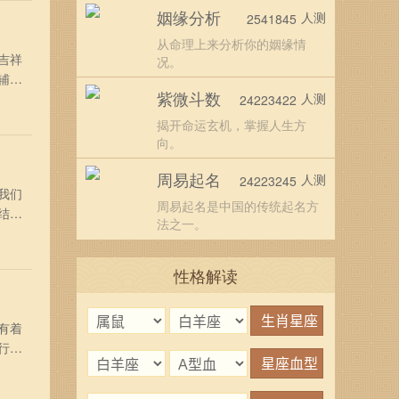
姻缘分析
人测
2541845
从命理上来分析你的姻缘情
吉祥
况。
辅助
紫微斗数
6月
人测
24223422
字：
揭开命运玄机，掌握人生方
向。
周易起名
人测
24223245
我们
周易起名是中国的传统起名方
结婚
法之一。
二四年
日
性格解读
有着
行婚
五月廿
甲子