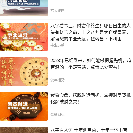
六道轮回
八字看事业，财富伴终生！哪日出生的人
最有财官之命，十之八九是大官或富豪，
解读您的事业天赋，扭转当下不利困
局！！
事业运势
2023年已经到来，如何能够把握先机，趋
吉避凶，不走弯路，点击此处查看！
流年运势
紫微命盘，摆脱财运困扰，掌握财富契机
化解破财之灾！
紫微财运
八字看大运 十年测吉凶，十年一运卜吉