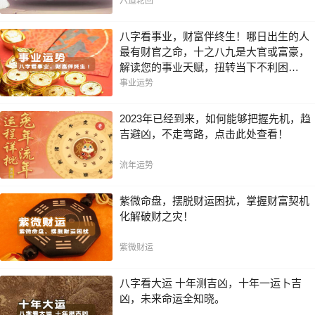
六道轮回
八字看事业，财富伴终生！哪日出生的人
最有财官之命，十之八九是大官或富豪，
解读您的事业天赋，扭转当下不利困
局！！
事业运势
2023年已经到来，如何能够把握先机，趋
吉避凶，不走弯路，点击此处查看！
流年运势
紫微命盘，摆脱财运困扰，掌握财富契机
化解破财之灾！
紫微财运
八字看大运 十年测吉凶，十年一运卜吉
凶，未来命运全知晓。