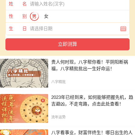
姓 名
性 别
男
女
生 日
贵人何时现，八字帮你看！平阴阳断祸
福，八字精批批出一生好命运！
八字精批
2023年已经到来，如何能够把握先机，趋
吉避凶，不走弯路，点击此处查看！
流年运势
八字看事业，财富伴终生！哪日出生的人