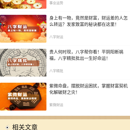
局！！
事业运势
身上有一物，竟然是财富，财运差的人怎
么转运？发家致富的秘诀都在这里！
八字财运
贵人何时现，八字帮你看！平阴阳断祸
福，八字精批批出一生好命运！
八字精批
紫微命盘，摆脱财运困扰，掌握财富契机
化解破财之灾！
紫微财运
相关文章