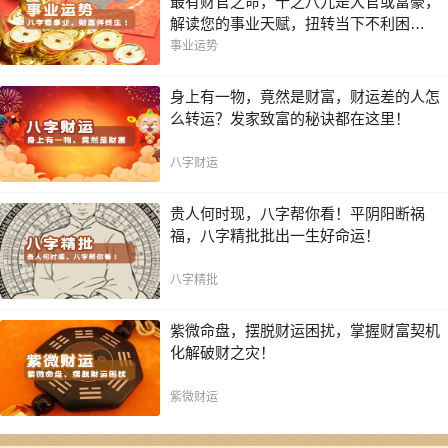
最有财官之命，十之八九是大官或富豪，
解读您的事业天赋，扭转当下不利困
局！！
事业运势
身上有一物，竟然是财富，财运差的人怎
么转运？发家致富的秘诀都在这里！
八字财运
贵人何时现，八字帮你看！平阴阳断祸
福，八字精批批出一生好命运！
八字精批
紫微命盘，摆脱财运困扰，掌握财富契机
化解破财之灾！
紫微财运