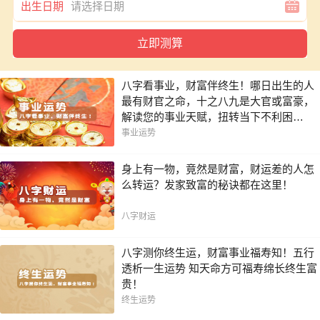
出生日期
八字看事业，财富伴终生！哪日出生的人
最有财官之命，十之八九是大官或富豪，
解读您的事业天赋，扭转当下不利困
局！！
事业运势
身上有一物，竟然是财富，财运差的人怎
么转运？发家致富的秘诀都在这里！
八字财运
八字测你终生运，财富事业福寿知！五行
透析一生运势 知天命方可福寿绵长终生富
贵！
终生运势