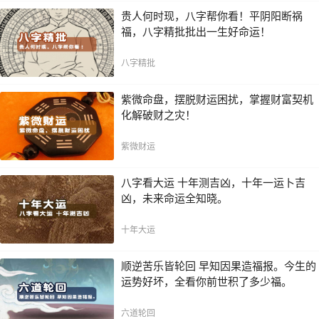
贵人何时现，八字帮你看！平阴阳断祸
福，八字精批批出一生好命运！
八字精批
紫微命盘，摆脱财运困扰，掌握财富契机
化解破财之灾！
紫微财运
八字看大运 十年测吉凶，十年一运卜吉
凶，未来命运全知晓。
十年大运
顺逆苦乐皆轮回 早知因果造福报。今生的
运势好坏，全看你前世积了多少福。
六道轮回