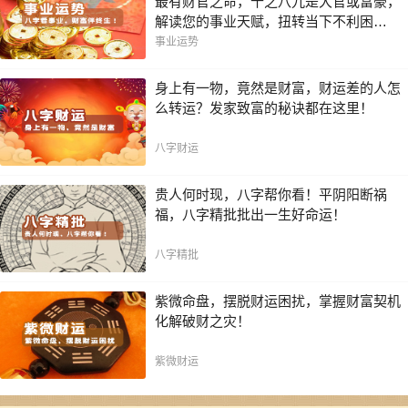
最有财官之命，十之八九是大官或富豪，
解读您的事业天赋，扭转当下不利困
局！！
事业运势
身上有一物，竟然是财富，财运差的人怎
么转运？发家致富的秘诀都在这里！
八字财运
贵人何时现，八字帮你看！平阴阳断祸
福，八字精批批出一生好命运！
八字精批
紫微命盘，摆脱财运困扰，掌握财富契机
化解破财之灾！
紫微财运