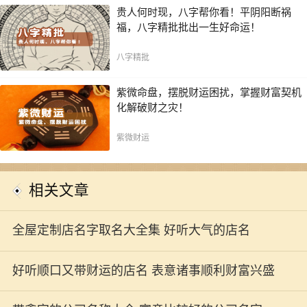
贵人何时现，八字帮你看！平阴阳断祸
福，八字精批批出一生好命运！
八字精批
紫微命盘，摆脱财运困扰，掌握财富契机
化解破财之灾！
紫微财运
相关文章
全屋定制店名字取名大全集 好听大气的店名
好听顺口又带财运的店名 表意诸事顺利财富兴盛