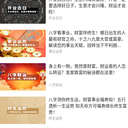
要选择好日子，生意才会兴隆，财运才会
旺！
开业吉日
八字看事业，财富伴终生！哪日出生的人
最有财官之命，十之八九是大官或富豪，
解读您的事业天赋，扭转当下不利困
局！！
事业运势
身上有一物，竟然是财富，财运差的人怎
么转运？发家致富的秘诀都在这里！
八字财运
八字测你终生运，财富事业福寿知！五行
透析一生运势 知天命方可福寿绵长终生富
贵！
终生运势