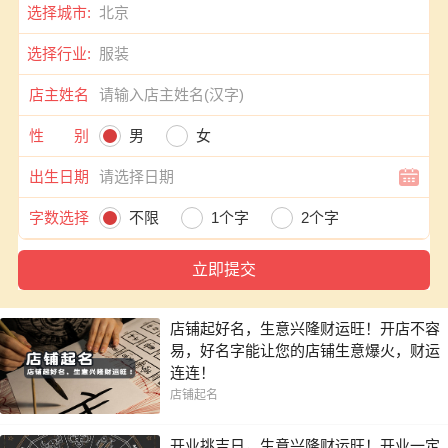
选择城市:
选择行业:
店主姓名
性 别
男
女
出生日期
字数选择
不限
1个字
2个字
店铺起好名，生意兴隆财运旺！开店不容
易，好名字能让您的店铺生意爆火，财运
连连！
店铺起名
开业挑吉日，生意兴隆财运旺！开业一定