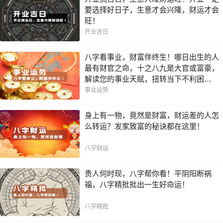
要选择好日子，生意才会兴隆，财运才会
旺！
开业吉日
八字看事业，财富伴终生！哪日出生的人
最有财官之命，十之八九是大官或富豪，
解读您的事业天赋，扭转当下不利困
局！！
事业运势
身上有一物，竟然是财富，财运差的人怎
么转运？发家致富的秘诀都在这里！
八字财运
贵人何时现，八字帮你看！平阴阳断祸
福，八字精批批出一生好命运！
八字精批