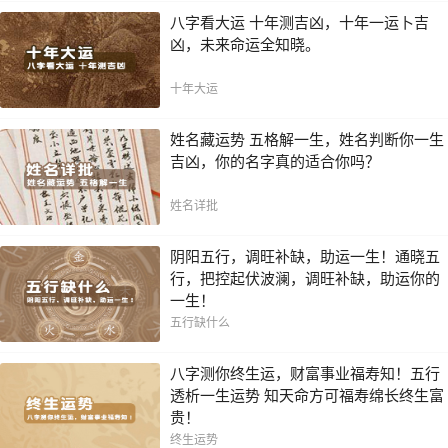
八字看大运 十年测吉凶，十年一运卜吉
凶，未来命运全知晓。
十年大运
姓名藏运势 五格解一生，姓名判断你一生
吉凶，你的名字真的适合你吗？
姓名详批
阴阳五行，调旺补缺，助运一生！通晓五
行，把控起伏波澜，调旺补缺，助运你的
一生！
五行缺什么
八字测你终生运，财富事业福寿知！五行
透析一生运势 知天命方可福寿绵长终生富
贵！
终生运势