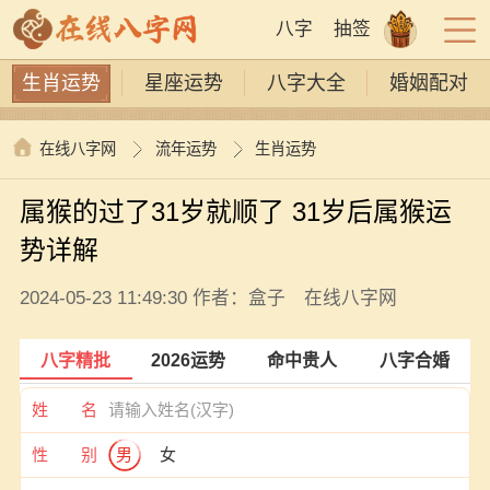
八字
抽签
生肖运势
星座运势
八字大全
婚姻配对
在线八字网
流年运势
生肖运势
属猴的过了31岁就顺了 31岁后属猴运
势详解
2024-05-23 11:49:30 作者：盒子 在线八字网
八字精批
2026运势
命中贵人
八字合婚
姓 名
性 别
男
女