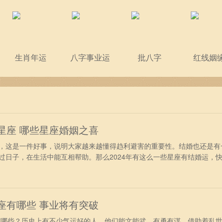
生肖年运
八字事业运
批八字
红线姻
的星座 哪些星座婚姻之喜
这是一件好事，说明大家越来越懂得趋利避害的重要性。结婚也还是有
过日子，在生活中能互相帮助。那么2024年有这么一些星座有结婚运，
最有结婚运的星座 1、天蝎座——成家立业 2024年天蝎座还是一个
业的固有思想。所以2024年天蝎座想要结婚的想法非常强烈；为自己的
有后顾之忧
星座有哪些 事业将有突破
哪些？历史上有不少气运好的人，他们能文能武，有勇有谋，借助着乱