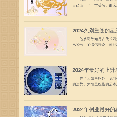
自己留下了一世英名。那么
气运的帮助下，做事能事倍
成为事业的明星。这个星座
在工作中发挥出自己的创造
2024久别重逢的
他乡遇故知是古代的四大
已经分手的情侣来说，曾经
座的角度讲，2024年有
座 2024年久别重逢—
所以如果有一些人因为不得
2024年最好的上
除了太阳星座外，我们每
的运势。太阳星座指的是本
年哪些上升星座的运势好
升白羊座的主要运势集中在
你可以利用自己的创意、人
2024年创业最好