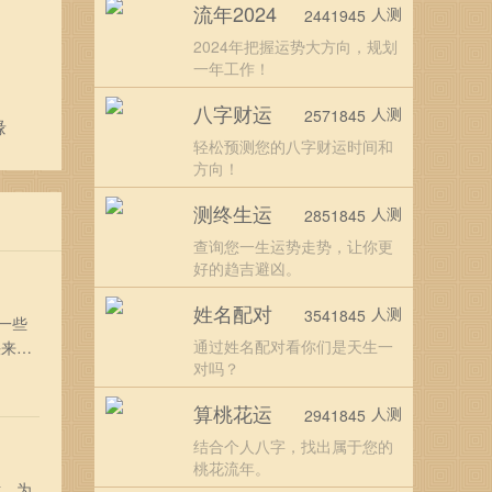
流年2024
人测
2441945
2024年把握运势大方向，规划
一年工作！
八字财运
人测
2571845
缘
轻松预测您的八字财运时间和
方向！
测终生运
人测
2851845
查询您一生运势走势，让你更
好的趋吉避凶。
姓名配对
人测
3541845
一些
通过姓名配对看你们是天生一
快来看
对吗？
相对
终身大
算桃花运
人测
2941845
结合个人八字，找出属于您的
桃花流年。
世，为