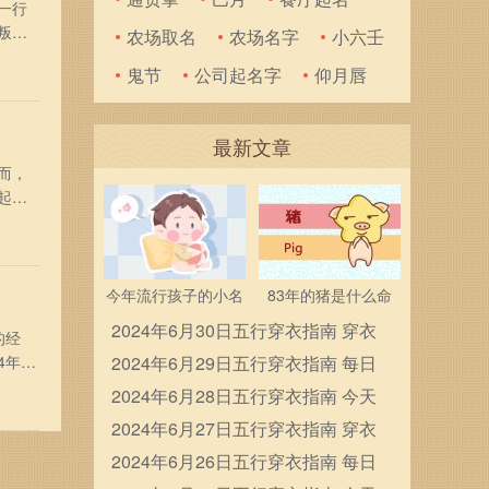
一行
叛，
农场取名
农场名字
小六壬
的反
鬼节
公司起名字
仰月唇
两个
最新文章
而，
起
白。
拉，
今年流行孩子的小名
83年的猪是什么命
2024年6月30日五行穿衣指南 穿衣
的经
4年的
五行色搭配
2024年6月29日五行穿衣指南 每日
 白
穿衣五行颜色运势
2024年6月28日五行穿衣指南 今天
会去表
穿衣颜色是什么查询
2024年6月27日五行穿衣指南 穿衣
五行色搭配
2024年6月26日五行穿衣指南 每日