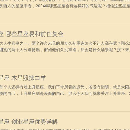
从西方的星座来看，2024年哪些星座会有这样好的气运呢？相信这些星
功半。 2024年气运好的星座 第一名：狮子座 狮子座在2024
的人天生具备领导能力和魅力，他们会吸引众人的目光。今年，他们将有
力和领导
星座 哪些星座易和前任复合
人生喜事之一。两个许久未见的朋友久别重逢怎么不让人高兴呢？那么
甜蜜的两个人分道扬镳，假如他们久别重逢，那会是什么场景呢？接下来
一些星座可能会有久别重逢的机会，快来看看有没有你吧。 2024久别重
—白羊座 白羊座的人们一旦动了真心，就非常难以从这一段感情中走
已的原因
升星座 木星照拂白羊
个人还拥有着上升星座。我们平常所看的运势，若没有指明，就是太阳
质的自己，上升星座则是表面的自己。那么今天我们就来关注上升星座。2
呢？ 2024年最好的上升星座 一、上升白羊——木星照拂 上半
事业方面。受到幸运之星“木星”照拂，事业和正财都会出现吉兆。在事业
脉和
的星座 创业星座优势详解