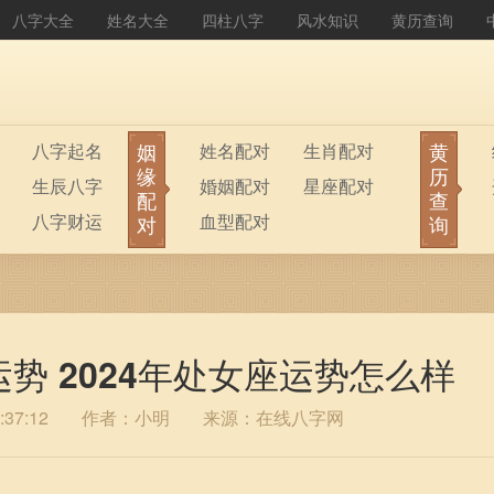
八字大全
姓名大全
四柱八字
风水知识
黄历查询
姻
黄
八字起名
姓名配对
生肖配对
缘
历
生辰八字
婚姻配对
星座配对
配
查
八字财运
血型配对
对
询
运势 2024年处女座运势怎么样
37:12
作者：小明
来源：在线八字网