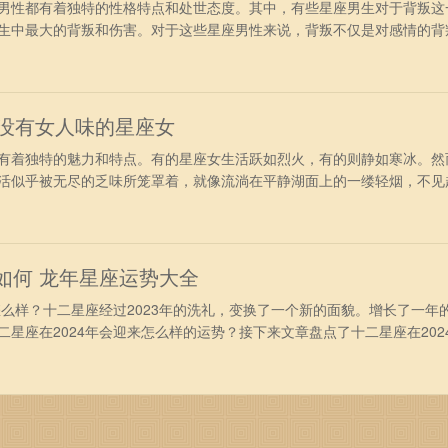
性都有着独特的性格特点和处世态度。其中，有些星座男生对于背叛这
生中最大的背叛和伤害。对于这些星座男性来说，背叛不仅是对感情的背
彻底否定。因此，他们在面对背叛时往往无法忍受，会做出各种自我保护
隐忍背叛：狮子座 狮子座的人爱面子，他们对于爱情的追求很简单，
来的爱的
最没有女人味的星座女
着独特的魅力和特点。有的星座女生活跃如烈火，有的则静如寒冰。然
活似乎被无尽的乏味所笼罩着，就像流淌在平静湖面上的一缕轻烟，不见
个群体中最容易被人忽视的，仿佛她们的存在就是为了填补星空中的空
金牛座的人固执保守，而且是很闷骚的人，不管做什么事情，总是拖拖拉
在众人的面
程如何 龙年星座运势大全
么样？十二星座经过2023年的洗礼，变换了一个新的面貌。增长了一年
星座在2024年会迎来怎么样的运势？接下来文章盘点了十二星座在202
今年好不好吧。 2024年的星座运程如何 1、白羊座2024年运势
加冒险和好奇，他们会更加自信地展现自己的特点。他们还将拥有更多的机
更好的发展。