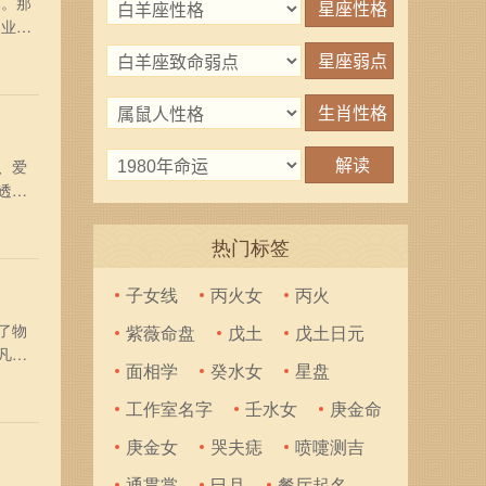
本。那
创业的
满创
，而
、爱
透。
座的
。无
热门标签
子女线
丙火女
丙火
了物
紫薇命盘
戊土
戊土日元
凡的
面相学
癸水女
星盘
生的
于发
工作室名字
壬水女
庚金命
庚金女
哭夫痣
喷嚏测吉
通贯掌
巳月
餐厅起名