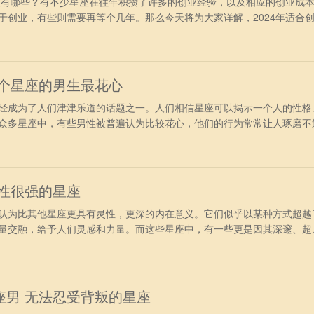
有哪些？有不少星座在往年积攒了许多的创业经验，以及相应的创业成
于创业，有些则需要再等个几年。那么今天将为大家详解，2024年适合
创业最好的星座 1、白羊座——科技新兴领域 2024年，白羊座将充
导力的时刻。白羊座天生敢于冒险，他们将敢于尝试新的商业理念和项目
脱颖而出。
哪个星座的男生最花心
成为了人们津津乐道的话题之一。人们相信星座可以揭示一个人的性格
众多星座中，有些男性被普遍认为比较花心，他们的行为常常让人琢磨不
一下那些十二星座中，哪些男性的花心程度最为突出。 天秤座 天秤
别人的感受，不愿意去伤害别人，天秤座男人天生就对美有着强烈的追求
秤座的人
悟性很强的星座
为比其他星座更具有灵性，更深的内在意义。它们似乎以某种方式超越
量交融，给予人们灵感和力量。而这些星座中，有一些更是因其深邃、超
星座。 第一名双鱼座 双鱼座的人是世界上最具灵性的星座，他们天
响，一生聪慧灵巧，智谋出众，才思敏捷，有敏锐的洞察力和知觉力，善
大富，完
座男 无法忍受背叛的星座