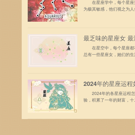
在星座学中，每个星座男
为极其敏感，他们视之为人
更是对他们信任和价值观的
应。 这些星座真的无法
人在一起能够感受到双方传
最乏味的星座女 
在星空中，每个星座都有
总有一些星座女，她们的生
伏，不见波澜。她们是那
金牛座：太过死气沉沉 
让旁边的人看了都干着急。
2024年的星座运
2024年的各星座运程怎
验，积累了一年的财富，十二
运程，快来看看您的星座在
羊座的人在2024年会更
现自己，在事业上得到