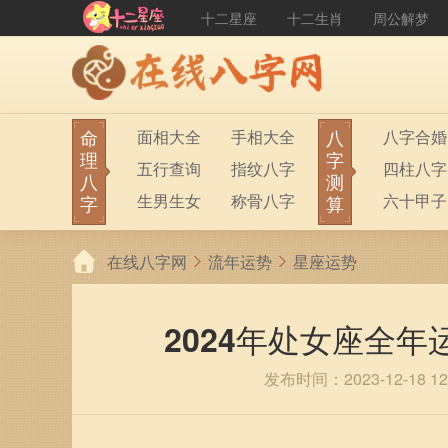
十二星座
十二生肖
周公解梦
命
八
面相大全
手相大全
八字合婚
理
字
五行查询
指纹八字
四柱八字
八
测
生男生女
称骨八字
六十甲子
字
算
在线八字网
流年运势
星座运势
2024年处女座全年
发布时间：2023-12-18 12: