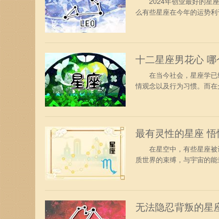
2024年创业最好的星座
么有些星座在今年的运势利
星座有哪些。 2024年
新激情，这将是他们展示领
这一勇气将使他们在市场中
十二星座男花心 
在当今社会，星座学已经
情观念以及行为习惯。而在
接下来，让我们一起探究
心是很柔软的，他们很在乎
论是自然美还是人文美，天
最有灵性的星座 
在星空中，有些星座被认
质世界的束缚，与宇宙的能
特质而被称为最有灵性的
富贵人，他们受仙界环境影
现市场动态，很快必将完成
无法隐忍背叛的星