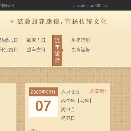
中国民俗
sm.xingzuo360.cn
流
结婚吉日
搬家吉日
星座运势
年
开业吉日
提车吉日
生肖运势
运
势
老黄历
2026年08月
六月廿五
07
丙午年【马年】
丙申月
癸丑日