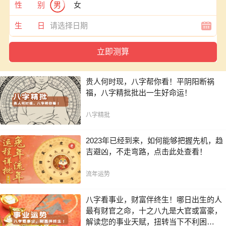
性 别
男
女
生 日
贵人何时现，八字帮你看！平阴阳断祸
福，八字精批批出一生好命运！
八字精批
2023年已经到来，如何能够把握先机，趋
吉避凶，不走弯路，点击此处查看！
流年运势
八字看事业，财富伴终生！哪日出生的人
最有财官之命，十之八九是大官或富豪，
解读您的事业天赋，扭转当下不利困