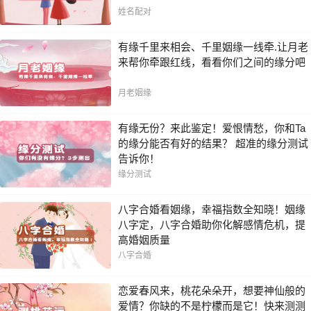
姓名配对
有缘千里来相会、千里姻缘一线牵.让月老
来帮你牵跟红线，看看你们之间的缘分吧
月老姻缘
有缘无份？来此鉴定！爱恨情愁，你和Ta
的缘分能否有好的结果？ 超准的缘分测试
告诉你！
缘分测试
八字合婚看姻缘，幸福指数全知晓！姻缘
八字定，八字合婚助你化解感情危机，提
高婚姻质量
八字合婚
恋爱春风来，桃花朵朵开，想要神仙般的
爱情？你缺的不是柠檬而是它！快来测测