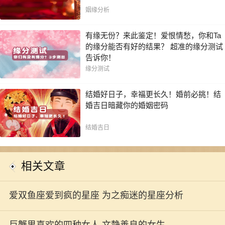
姻缘分析
有缘无份？来此鉴定！爱恨情愁，你和Ta
的缘分能否有好的结果？ 超准的缘分测试
告诉你！
缘分测试
结婚好日子，幸福更长久！婚前必挑！结
婚吉日暗藏你的婚姻密码
结婚吉日
相关文章
爱双鱼座爱到疯的星座 为之痴迷的星座分析
巨蟹男喜欢的四种女人 文静善良的女生