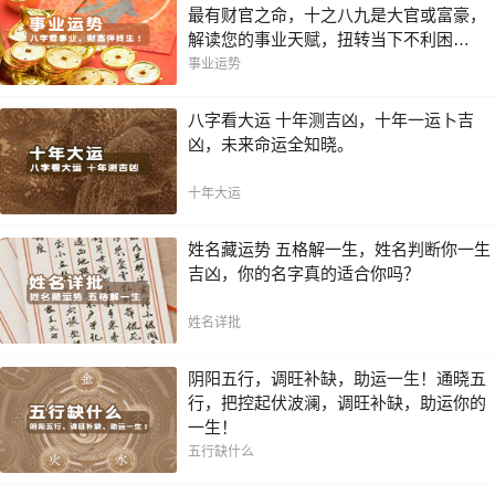
最有财官之命，十之八九是大官或富豪，
解读您的事业天赋，扭转当下不利困
局！！
事业运势
八字看大运 十年测吉凶，十年一运卜吉
凶，未来命运全知晓。
十年大运
姓名藏运势 五格解一生，姓名判断你一生
吉凶，你的名字真的适合你吗？
姓名详批
阴阳五行，调旺补缺，助运一生！通晓五
行，把控起伏波澜，调旺补缺，助运你的
一生！
五行缺什么