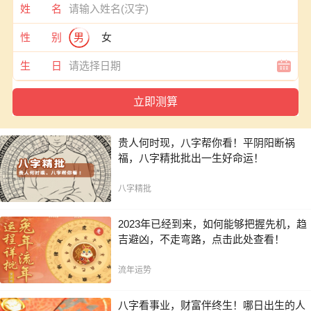
姓 名
性 别
男
女
生 日
贵人何时现，八字帮你看！平阴阳断祸
福，八字精批批出一生好命运！
八字精批
2023年已经到来，如何能够把握先机，趋
吉避凶，不走弯路，点击此处查看！
流年运势
八字看事业，财富伴终生！哪日出生的人