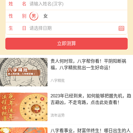
姓 名
性 别
男
女
生 日
贵人何时现，八字帮你看！平阴阳断祸
福，八字精批批出一生好命运！
八字精批
2023年已经到来，如何能够把握先机，趋
吉避凶，不走弯路，点击此处查看！
流年运势
八字看事业，财富伴终生！哪日出生的人