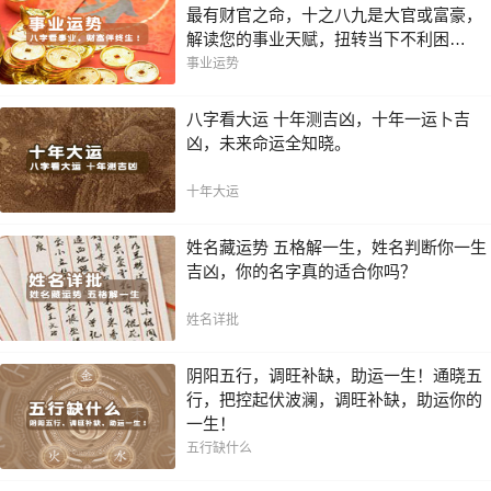
最有财官之命，十之八九是大官或富豪，
解读您的事业天赋，扭转当下不利困
局！！
事业运势
八字看大运 十年测吉凶，十年一运卜吉
凶，未来命运全知晓。
十年大运
姓名藏运势 五格解一生，姓名判断你一生
吉凶，你的名字真的适合你吗？
姓名详批
阴阳五行，调旺补缺，助运一生！通晓五
行，把控起伏波澜，调旺补缺，助运你的
一生！
五行缺什么