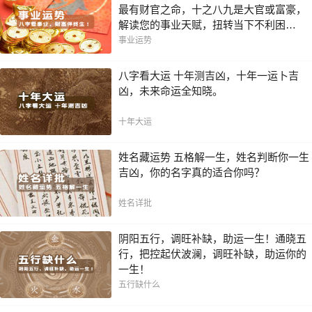
最有财官之命，十之八九是大官或富豪，
解读您的事业天赋，扭转当下不利困
局！！
事业运势
八字看大运 十年测吉凶，十年一运卜吉
凶，未来命运全知晓。
十年大运
姓名藏运势 五格解一生，姓名判断你一生
吉凶，你的名字真的适合你吗？
姓名详批
阴阳五行，调旺补缺，助运一生！通晓五
行，把控起伏波澜，调旺补缺，助运你的
一生！
五行缺什么