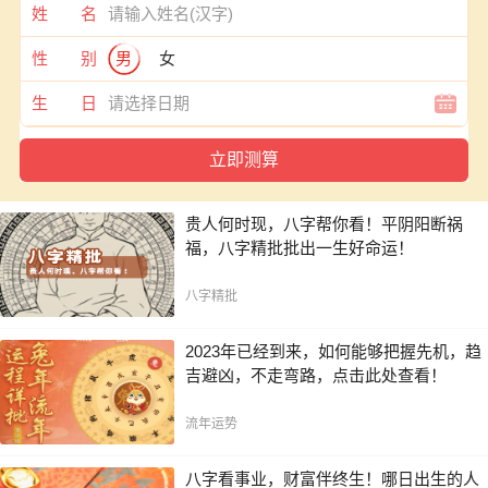
姓 名
性 别
男
女
生 日
贵人何时现，八字帮你看！平阴阳断祸
福，八字精批批出一生好命运！
八字精批
2023年已经到来，如何能够把握先机，趋
吉避凶，不走弯路，点击此处查看！
流年运势
八字看事业，财富伴终生！哪日出生的人