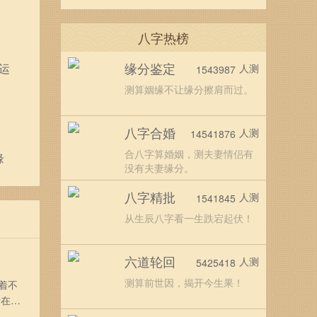
八字热榜
缘分鉴定
运
人测
1543987
测算姻缘不让缘分擦肩而过。
八字合婚
人测
14541876
合八字算婚姻，测夫妻情侣有
缘
没有夫妻缘分。
八字精批
人测
1541845
从生辰八字看一生跌宕起伏！
六道轮回
人测
5425418
测算前世因，揭开今生果！
着不
者在龙
0年属