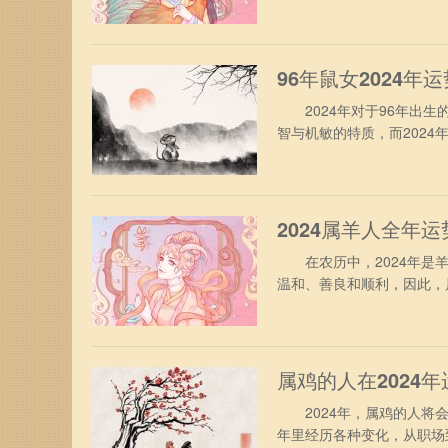
势吧。 属鸡人2024年
合太岁的照拂，财运表现得
察市场环境，千万不要冲动
96年鼠女2024年
2024年对于96年出生
智与机敏的特质，而202
你带来怎样的运势吧。 19
合太岁的年份，综合运势表
心快乐。众所周知，96年
2024属羊人全年运
在农历中，2024年是羊
温和、善良和顺利，因此，
帮助他们度过任何困难。 
度，虽然这期间工作充满了
自我才华，会得到领导的赞
属鸡的人在2024年
2024年，属鸡的人将会
年里经历各种变化，从职场