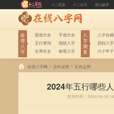
十二星座
十二生肖
周公解梦
命
八
面相大全
手相大全
八字合婚
理
字
五行查询
指纹八字
四柱八字
八
测
生男生女
称骨八字
六十甲子
字
算
在线八字网
流年运势
生肖运势
2024年五行哪些
发布时间：2024-04-18 14: