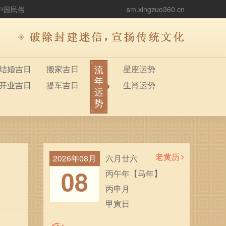
中国民俗
sm.xingzuo360.cn
流
结婚吉日
搬家吉日
星座运势
年
开业吉日
提车吉日
生肖运势
运
势
老黄历
2026年08月
六月廿六
08
丙午年【马年】
丙申月
甲寅日