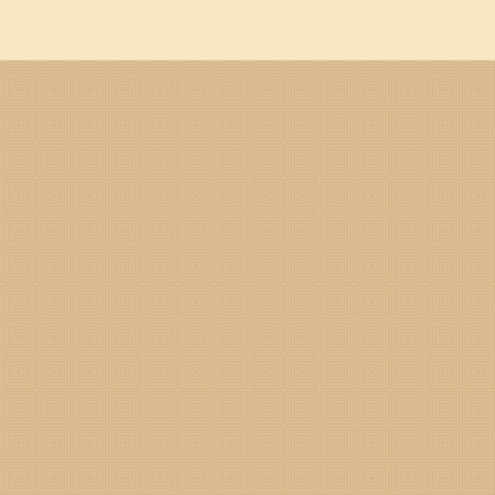
哪两喜吧。 属猴2024年遇两喜 属猴2024年第一喜 第一次喜
现，带来意外的惊喜和好事。这可能是家庭生活中的好消息，比如喜得贵
富。不管