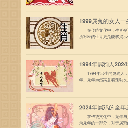
马人不需要为了工作烦忧，
表现，还能争取得到升职加
1999属兔的女人
在传统文化中，生肖被认
所对应的生肖更是能够揭示
是一个备受关注的话题。
一、1999年属兔女人性
动，缺乏思虑决断，致使遗
1994年属狗人20
1994年出生的属狗人，
年。龙年虽然寓意着蓬勃发
挑战。 1、事业运势 9
要愿意尝试你挑战，主动的
或部门，在工作期间可能进
2024年属鸡的全年
在传统文化中，龙年与属鸡
为龙年的一部分，对于属鸡