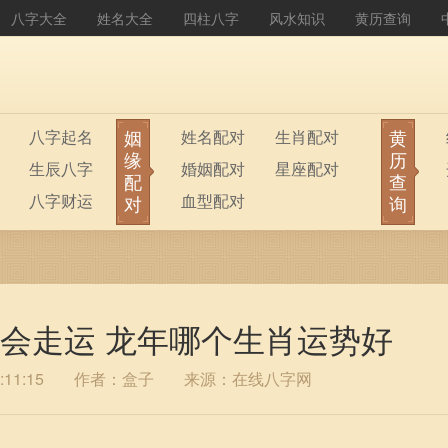
八字大全
姓名大全
四柱八字
风水知识
黄历查询
姻
黄
八字起名
姓名配对
生肖配对
缘
历
生辰八字
婚姻配对
星座配对
配
查
八字财运
血型配对
对
询
人会走运 龙年哪个生肖运势好
11:15
作者：盒子
来源：在线八字网