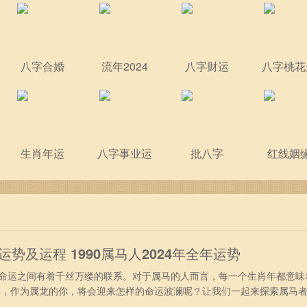
八字合婚
流年2024
八字财运
八字桃花
生肖年运
八字事业运
批八字
红线姻
年运势及运程 1990属马人2024年全年运势
运之间有着千丝万缕的联系。对于属马的人而言，每一个生肖年都意味
4年，作为属龙的你，将会迎来怎样的命运波澜呢？让我们一起来探索属马
年出生属马人2024年事业运势 进入2024年，得到吉星“天解”庇佑，9