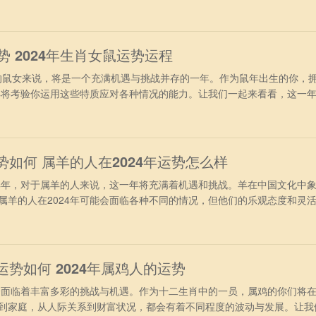
财运运势 进入2024龙年，属鸡人终于摆脱了兔年冲太岁的干扰，再加
非常旺盛。不过要注意“小耗”凶星，有轻微破财运，投资理财之前必须要
行事
运势 2024年生肖女鼠运势运程
的鼠女来说，将是一个充满机遇与挑战并存的一年。作为鼠年出生的你，
4年将考验你运用这些特质应对各种情况的能力。让我们一起来看看，这一
96年出生属鼠女2024年运势 进入2024年，对于1996年属鼠女来
现的非常旺盛，很多方面都可以取得理想之中的好结果，日子也会变得非
属鼠女本身就
势如何 属羊的人在2024年运势怎么样
年，对于属羊的人来说，这一年将充满着机遇和挑战。羊在中国文化中
属羊的人在2024年可能会面临各种不同的情况，但他们的乐观态度和灵
1、事业运势 从事业方面看，属羊人在2024年间的事业会达到新的
挑战，但主羊人员不会轻言放弃，会越战越勇，战胜各种难题，更好的展
赏，成为团队
运势如何 2024年属鸡人的运势
面临着丰富多彩的挑战与机遇。作为十二生肖中的一员，属鸡的你们将
到家庭，从人际关系到财富状况，都会有着不同程度的波动与发展。让我