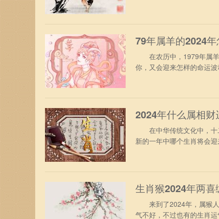
同来探寻，2024年对属鸡
年，属鸡人终于摆脱了兔年
“小耗”凶星，有轻微破财运
79年属羊的2024
在农历中，1979年属羊
你，又会迎来怎样的命运波
遇。 1、事业方面 从事
作与生活中的挑战，在工作
人的妒忌，生活和工作的过
2024年什么属相财
在中华传统文化中，十二生
新的一年中哪个生肖将会迎
测的世界中，探寻财富之源
分借助个人的小聪明和小智
了，加在一起也是相当可观
生肖猴2024年两
来到了2024年，属猴人
气不好，不过也有的生肖运