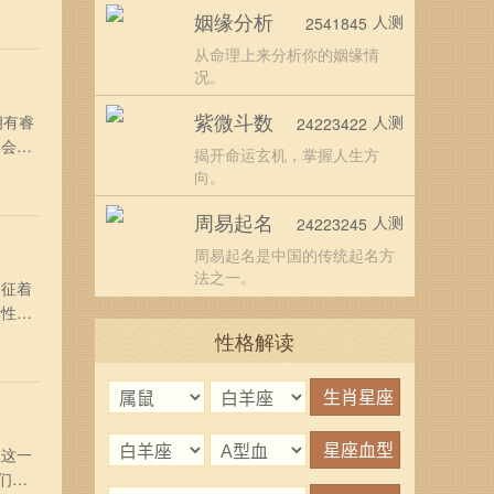
上受到
姻缘分析
人测
2541845
多多观
从命理上来分析你的姻缘情
况。
紫微斗数
拥有睿
人测
24223422
年会为
揭开命运玄机，掌握人生方
说，是
向。
常开
周易起名
人测
24223245
周易起名是中国的传统起名方
法之一。
象征着
活性将
高
性格解读
现出
在这一
们一