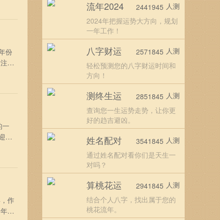
流年2024
人测
2441945
好好
2024年把握运势大方向，规划
一年工作！
八字财运
人测
年份
2571845
活注定
轻松预测您的八字财运时间和
？
方向！
宜好
测终生运
人测
2851845
查询您一生运势走势，让你更
好的趋吉避凶。
的一
迎接
姓名配对
人测
3541845
，只
通过姓名配对看你们是天生一
岗位
对吗？
算桃花运
人测
2941845
结合个人八字，找出属于您的
年，作
桃花流年。
全年运