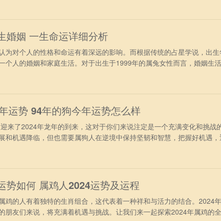
完全可以施展自身才华实现理想。一些重要的项目被委以重任，不仅可以
薪的机
一生婚姻 一生命运详细分析
为对个人的性格和命运有着深远的影响。而根据传统的占星学说，出生
一个人的婚姻和家庭生活。对于出生于1999年的属兔女性而言，婚姻生
她们将如何在婚姻中展现自己的特质，以及会面临怎样的挑战和机遇呢
格详细分析 出生在1990年的属兔人，性格温和，事业有成，天性好静不
失了好机会，
24年运势 94年的狗今年运势怎么样
迎来了2024年龙年的到来，这对于你们来说注定是一个充满变化和挑战
展和机遇降临，但也需要属狗人在逆境中保持坚韧和智慧，把握好机遇，
4年属狗人在2024年间日常生活上需要主动的求变，在易马逊的影响下
寻求好的赚钱机会就会有变动出现。可以申请出差加班，不要待在原先的
展状况不佳，
运势如何 属鸡人2024运势及运程
的人有着独特的生肖组合，这代表着一种祥和与活力的结合。2024
的朋友们来说，将充满着机遇与挑战。让我们来一起探索2024年属鸡的