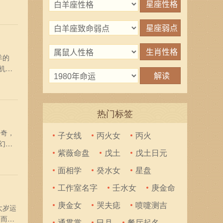
4龙
注意
羊的
机
应对工
到小
热门标签
好奇，
子女线
丙火女
丙火
幻莫
紫薇命盘
戊土
戊土日元
以充
多
面相学
癸水女
星盘
工作室名字
壬水女
庚金命
庚金女
哭夫痣
喷嚏测吉
太岁运
，而且
通贯掌
巳月
餐厅起名