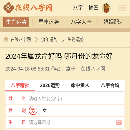
八字
抽签
生肖运势
星座运势
八字大全
婚姻配对
在线八字网
流年运势
生肖运势
2024年属龙命好吗 哪月份的龙命好
2024-04-18 08:55:31 作者：盒子 在线八字网
八字精批
2026运势
命中贵人
八字合婚
姓 名
性 别
男
女
生 日