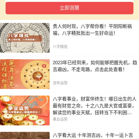
贵人何时现，八字帮你看！平阴阳断祸
福，八字精批批出一生好命运！
八字精批
2023年已经到来，如何能够把握先机，趋
吉避凶，不走弯路，点击此处查看！
流年运势
八字看事业，财富伴终生！哪日出生的人
最有财官之命，十之八九是大官或富豪，
解读您的事业天赋，扭转当下不利困
局！！
事业运势
八字看大运 十年测吉凶，十年一运卜吉